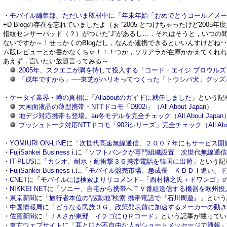
・
モバイル編集部、ただいま取材中
に「
年末年始「おめでとうコール／メ
+D Blogの存在を忘れていましたよ（ぉ “2005”とつけちゃったけど2
指紋センサーパッド（？）がついた“J”があるし…．それはそうと，いつの間に
ないですか～！せっかくのBlogだし，なんか連携できるといいんすけどね･･
ム版レビューとか書かなくちゃ！！！つか，ソリアラが在庫かかえてくれれ
あえず，言いたい放題言ってみる～
2005年、スクエニが満を持して投入する「コード・エイジ ブロウル
「戌年ですから」──東芝がハリキってつくった「トウシバ犬」グッ
・
ケータイ業界・噂の真相
に「
Allaboutのガイドに就任しました
」という記
大画面液晶の薄型携帯・NTTドコモ「D902i」（All About Japan）
地デジ対応携帯も登場。au冬モデルを完全チェック（All About Japan
プッシュトーク対応NTTドコモ「902iシリーズ」完全チェック（All About
・
YOMIURI ON-LINE
に「
次世代高速無線通信、２００７年にもサービス開
・
FujiSankei Business i.
に「
ソフトバンクが専門組織設置 次世代無線通
・
IT-PLUS
に「
カシオ、耐水・耐衝撃３Ｇ携帯電話を韓国に出荷
」という記
・
FujiSankei Business i.
に「
モバイル競売市場、急成長 ＫＤＤＩ追い、
・
CNET
に「
モバイルには検索よりリコメンド--「西村博之氏＋ドワンゴ」
・
NIKKEI NET
に「
ソニー、自宅から携帯へＴＶ番組送信する機器を欧州投
・
東京新聞
に「
旅行者本位の“感動地”検索 携帯電話で『石川周遊』
」という
・
中国情報局
に「
どうなる民族３Ｇ、政策発表前に加速するメーカーの動
・
佐賀新聞
に「
ＪＡさが東部 イチゴにＱＲコード
」という記事が載ってい
・
東方ウェブサイト
に「
耳と口が不自由な人がショートメッセージで通報