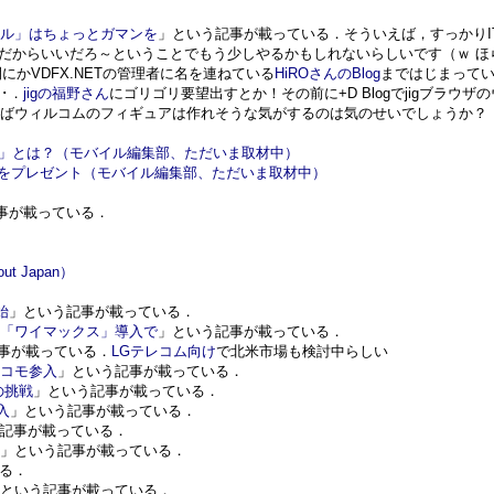
ール」はちょっとガマンを
」という記事が載っている．そういえば，すっかりITm
005年度だからいいだろ～ということでもう少しやるかもしれないらしいです（ｗ 
かVDFX.NETの管理者に名を連ねている
HiROさんのBlog
まではじまって
･．
jigの福野さん
にゴリゴリ要望出すとか！その前に+D Blogでjigブラウザ
ばウィルコムのフィギュアは作れそうな気がするのは気のせいでしょうか？（
ズ」とは？（モバイル編集部、ただいま取材中）
ズをプレゼント（モバイル編集部、ただいま取材中）
事が載っている．
）
 Japan）
始
」という記事が載っている．
信「ワイマックス」導入で
」という記事が載っている．
事が載っている．
LGテレコム向け
で北米市場も検討中らしい
ドコモ参入
」という記事が載っている．
の挑戦
」という記事が載っている．
入
」という記事が載っている．
記事が載っている．
き
」という記事が載っている．
る．
」という記事が載っている．