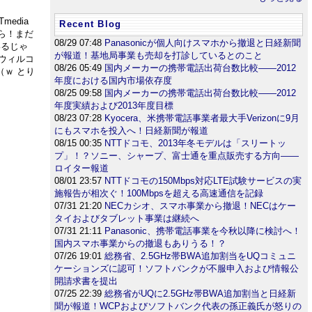
edia
Recent Blog
ほら！まだ
08/29 07:48
Panasonicが個人向けスマホから撤退と日経新聞
いるじゃ
が報道！基地局事業も売却を打診しているとのこと
のウィルコ
08/26 05:49
国内メーカーの携帯電話出荷台数比較――2012
ｗ とり
年度における国内市場依存度
08/25 09:58
国内メーカーの携帯電話出荷台数比較――2012
年度実績および2013年度目標
08/23 07:28
Kyocera、米携帯電話事業者最大手Verizonに9月
にもスマホを投入へ！日経新聞が報道
08/15 00:35
NTTドコモ、2013年冬モデルは「スリートッ
プ」！？ソニー、シャープ、富士通を重点販売する方向――
ロイター報道
08/01 23:57
NTTドコモの150Mbps対応LTE試験サービスの実
施報告が相次ぐ！100Mbpsを超える高速通信を記録
07/31 21:20
NECカシオ、スマホ事業から撤退！NECはケー
タイおよびタブレット事業は継続へ
07/31 21:11
Panasonic、携帯電話事業を今秋以降に検討へ！
国内スマホ事業からの撤退もありうる！？
07/26 19:01
総務省、2.5GHz帯BWA追加割当をUQコミュニ
ケーションズに認可！ソフトバンクが不服申入および情報公
開請求書を提出
07/25 22:39
総務省がUQに2.5GHz帯BWA追加割当と日経新
聞が報道！WCPおよびソフトバンク代表の孫正義氏が怒りの