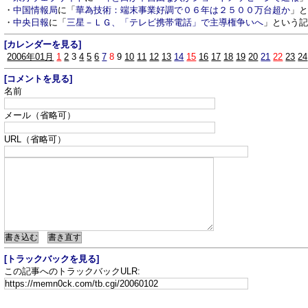
・
中国情報局
に「
華為技術：端末事業好調で０６年は２５００万台超か
」
・
中央日報
に「
三星－ＬＧ、「テレビ携帯電話」で主導権争いへ
」という
[カレンダーを見る]
2006年01月
1
2
3
4
5
6
7
8
9
10
11
12
13
14
15
16
17
18
19
20
21
22
23
24
[コメントを見る]
名前
メール（省略可）
URL（省略可）
[トラックバックを見る]
この記事へのトラックバックULR: