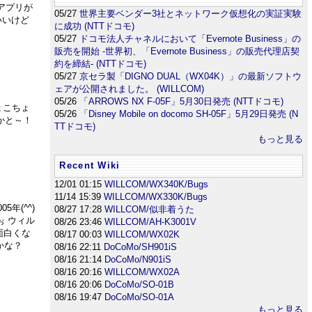
Aアプリが
05/27
世界主要ベンダー3社とネットワーク仮想化の実証実験
いいけど
に成功 (NTTドコモ)
05/27
ドコモ法人チャネルにおいて「Evernote Business」の
販売を開始 -世界初、「Evernote Business」の販売代理店契
約を締結- (NTTドコモ)
05/27
京セラ製「DIGNO DUAL（WX04K）」の最新ソフトウ
ェアが公開されました。 (WILLCOM)
05/26
「ARROWS NX F-05F」5月30日発売 (NTTドコモ)
ょこちょ
05/26
「Disney Mobile on docomo SH-05F」5月29日発売 (N
かと～！
TTドコモ)
もっと見る
Recent Wiki
12/01 01:15
WILLCOM/WX340K/Bugs
11/14 15:39
WILLCOM/WX330K/Bugs
年(^^)
08/27 17:28
WILLCOM/似非着うた
ぉ ウィル
08/26 23:46
WILLCOM/AH-K3001V
面白くな
08/17 00:03
WILLCOM/WX02K
かな？
08/16 22:11
DoCoMo/SH901iS
08/16 21:14
DoCoMo/N901iS
08/16 20:16
WILLCOM/WX02A
08/16 20:06
DoCoMo/SO-01B
08/16 19:47
DoCoMo/SO-01A
もっと見る