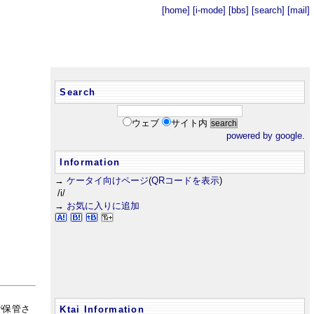
[home]
[i-mode]
[bbs]
[search]
[mail]
Search
ウェブ
サイト内
powered by google.
Information
→
ケータイ向けページ
(
QRコードを表示
)
/i/
→
お気に入りに追加
が保管さ
Ktai Information