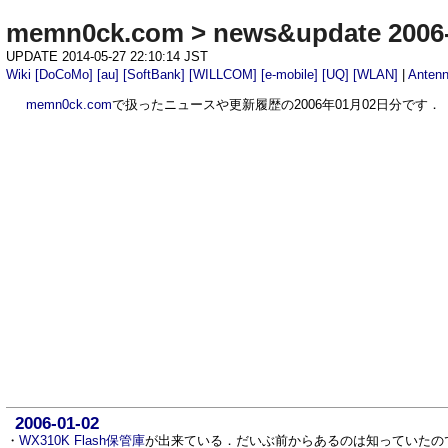
memn0ck.com
>
news&update 2006
UPDATE 2014-05-27 22:10:14 JST
Wiki
[DoCoMo]
[au]
[SoftBank]
[WILLCOM]
[e-mobile]
[UQ]
[WLAN]
|
Anten
memn0ck.com
で扱ったニュースや更新履歴の2006年01月02日分です．
2006-01-02
・
WX310K Flash保管庫
が出来ている．だいぶ前からあるのは知っていたの