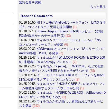
緊急会見を実施
もっと見る
Recent Comments
05/16 10:50
NTTドコモがAndroidスマートフォン「LYNX SH-
10B」のソフトウェア更新を提供開始
(1)
03/18 09:10
[Xperia_Report] Xperia SO-01B レビュー 第3回
FOMA端末からのデータ移行 (1)
(13)
11/16 05:00
ウィルコムコアモジュールフォーラムに「NS・
コンピュータサービス」が参加
(6)
06/03 00:32
KDDIがau向けスマートフォン「ISシリーズ」に
Android搭載「IS03」を発表
(7)
01/25 21:47
ウィルコムが「WILLCOM FORUM & EXPO 200
8」来場者にD4やAd[es]をプレゼント
(7)
02/18 22:25
ウィルコム「9 (nine)」「WX320K」などで似非
着うた／着うたフルが利用できる方法が見つかる
(78)
10/28 16:14
イー・モバイルがHTC製スマートフォンを10/28
(木)に公開するとアナウンスしたらしい
(2)
04/25 20:55
ウィルコムが「HONEY BEE 2」のカメラにフレ
ーム機能を追加するファームウェアが公開
(1)
04/02 21:50
ウィルコム「HYBRID W-ZERO3」のBluetooth D
UNでテザリング利用してみた
(1)
01/22 13:46
ウィルコムが11の新しい新製品および新サービ
スを発表
(242)