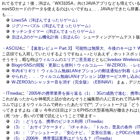
れてるですよ！後，洋ぽん「WX310SA」向けJAVAアプリなども増えてい
miniSDカードのデータを使えるのはいいですねぇ…．JAVAができたら
も…．
LinesSA（洋ぽんでまったりゲーム）
ジグソーパズル（洋ぽんでまったりゲーム）
キッチンタイマー（洋ぽんでまったりゲーム）
京ぽん2のゲーム機化計画（京ぽんG）
シューティングゲームテスト
・
ASCII24
に「
【速攻レビュー Part.3】 可能性は無限大、今後のキーは？ 
こ店頭でも入荷していたりするようですねぇ～♪とりあえず，ホットスポッ
そうそう，暇な時は
ウィルコム
の
エリアご意見箱
とともに
livedoor Wireless
BlogやSNSの閲覧・更新にも便利！ウィルコム──「W-ZERO3」 - レ
年内ギリギリ！ ウィルコム無線LANオプションの郵送通知が到着（ぷ
やられた．．．ウィルコム無線LANオプション 試験サービス申し込み
W-ZERO3のシャッター音を消す（完全版）（EBINAVI）
まぁ，デジカ
・
ITmedia
に「
2005年の携帯業界を振り返る（1）：3Gの成熟で進む、携
これがあったからか神尾氏と話が合わなそうと編集部の人に言われて凹み年始
コムではじまりウィルコムで終わったあたりで(^^; プッシュトークは「
ってきますよね（違ッ 今年の注目はドコモPHSの大型基地局が撤去され
（死 つか，長いので後で読むということで寝ます～
（2）：どうなる、携帯のビジネス利用（ITmedia）
（3）：「おサイフケータイ」「iチャネル」「トルカ」普及の条件（ITm
（4）：「プッシュトーク」「安心ナビ」「災害伝言板」とPDCの今後の行
（5）：2006年、携帯電話業界はどうなる？（ITmedia）