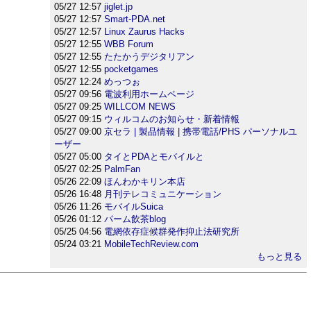
05/27 12:57
jiglet.jp
05/27 12:57
Smart-PDA.net
05/27 12:57
Linux Zaurus Hacks
05/27 12:55
WBB Forum
05/27 12:55
たたかうデジタリアン
05/27 12:55
pocketgames
05/27 12:24
めっつぉ
05/27 09:56
電波利用ホームページ
05/27 09:25
WILLCOM NEWS
05/27 09:15
ウィルコムのお知らせ・新着情報
05/27 09:00
京セラ | 製品情報 | 携帯電話/PHS パーソナルユ
ーザー
05/27 05:00
タイとPDAとモバイルと
05/27 02:25
PalmFan
05/26 22:09
ほんわかキリン本店
05/26 16:48
月刊テレコミュニケーション
05/26 11:26
モバイルSuica
05/26 01:12
パーム飲茶blog
05/25 04:56
電網依存症候群発作抑止法研究所
05/24 03:21
MobileTechReview.com
もっと見る