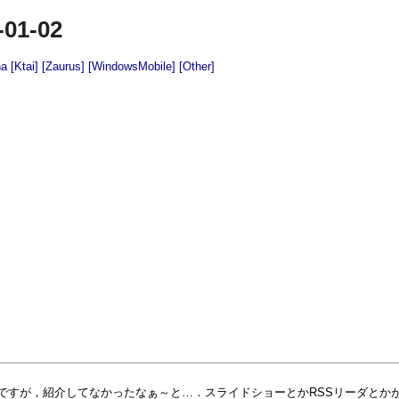
-01-02
na
[Ktai]
[Zaurus]
[WindowsMobile]
[Other]
ですが，紹介してなかったなぁ～と…．スライドショーとかRSSリーダとか