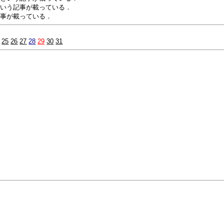
という記事が載っている．
記事が載っている．
25
26
27
28
29
30
31