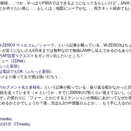
る模様…．つか，やっぱりP902iではできるようになってるらしいけど，JAV
辞書とか作りたい感じ…．もしくは，地図ビューアかな…．両方ネット経由でも
版
W-ZERO3 ウィルコム／シャープ
」という記事が載っている．W-ZERO3はち
トが近くにない人も6月末までは無料なので無線LAN申し込んでみるのもあり
の
AP設置リクエスト
をガンガン出したいところ！
ビュー（ZDNet）
らっと新宿）
は電話でもOK（ぷらっと新宿）
メより撮ってるぞ感は強いだろう...
帯のセグメント化と多様化
」という記事が載っている．振り返る暇がなかった2005
を送っています（ｗ というか，すでに2005年の7割くらい覚えてないし（
どうぞ」の変わりに「フォー」とかにするとテンションが無駄にあがってなぜか
はじめるかとかでしょうか？後，京ぽん2の中国版ロムとか…．もう手に入るの
edia）
方（ITmedia）