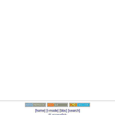
[home]
[i-mode]
[bbs]
[search]