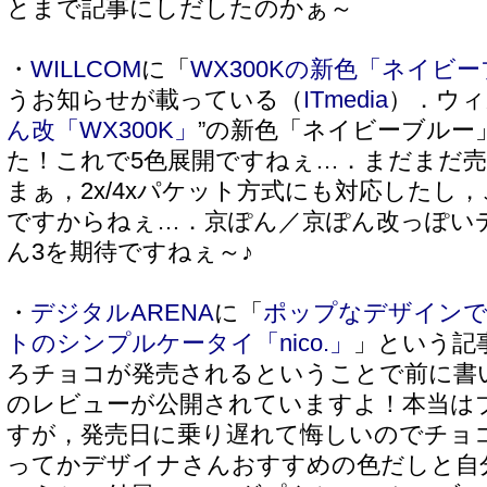
とまで記事にしだしたのかぁ～
・
WILLCOM
に「
WX300Kの新色「ネイビ
うお知らせが載っている（
ITmedia
）．ウィ
ん改「WX300K」
”の新色「ネイビーブルー
た！これで5色展開ですねぇ…．まだまだ
まぁ，2x/4xパケット方式にも対応したし
ですからねぇ…．京ぽん／京ぽん改っぽい
ん3を期待ですねぇ～♪
・
デジタルARENA
に「
ポップなデザインで1
トのシンプルケータイ「nico.」
」という記
ろチョコが発売されるということで前に書
のレビューが公開されていますよ！本当は
すが，発売日に乗り遅れて悔しいのでチョ
ってかデザイナさんおすすめの色だしと自