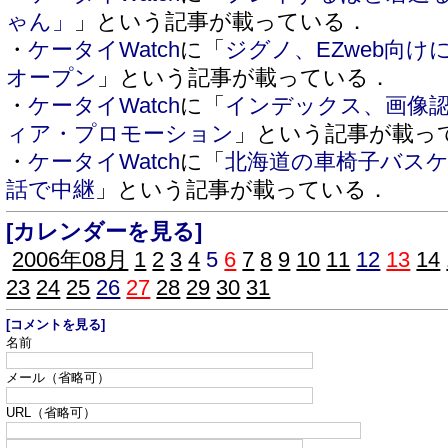
ゃん」
」という記事が載っている．
・
ケータイWatch
に「
ジグノ、EZweb向
オープン
」という記事が載っている．
・
ケータイWatch
に「
インデックス、画像
ィア・プロモーション
」という記事が載っ
・
ケータイWatch
に「
北海道の車椅子バス
話で中継
」という記事が載っている．
[カレンダーを見る]
2006年08月
1
2
3
4
5
6
7
8
9
10
11
12
13
14
23
24
25
26
27
28
29
30
31
[コメントを見る]
名前
メール（省略可）
URL（省略可）