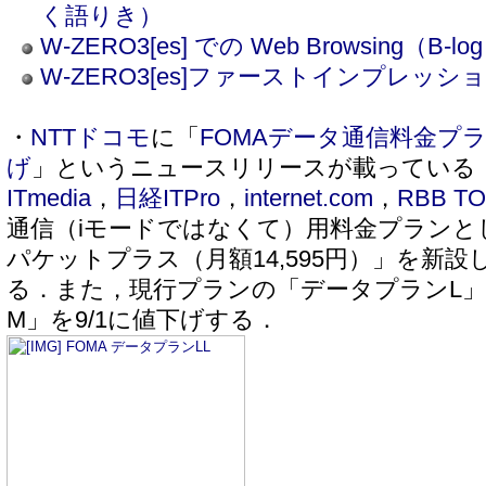
く語りき）
W-ZERO3[es] での Web Browsing（B-log
W-ZERO3[es]ファーストインプレッショ
・
NTTドコモ
に「
FOMAデータ通信料金プ
げ
」というニュースリリースが載っている
ITmedia
，
日経ITPro
，
internet.com
，
RBB T
通信（iモードではなくて）用料金プランと
パケットプラス（月額14,595円）」を新設
る．また，現行プランの「データプランL
M」を9/1に値下げする．