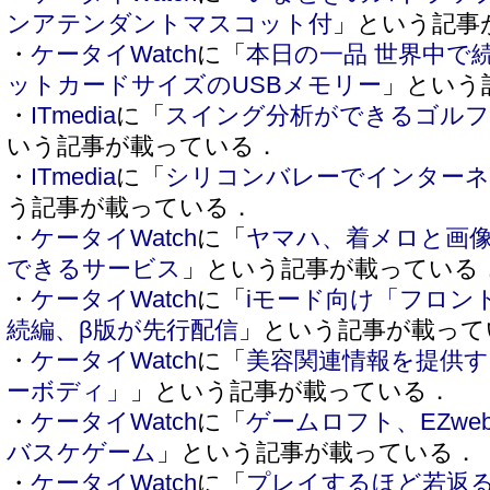
ンアテンダントマスコット付
」という記事
・
ケータイWatch
に「
本日の一品 世界中で
ットカードサイズのUSBメモリー
」という
・
ITmedia
に「
スイング分析ができるゴルフ携
いう記事が載っている．
・
ITmedia
に「
シリコンバレーでインターネ
う記事が載っている．
・
ケータイWatch
に「
ヤマハ、着メロと画
できるサービス
」という記事が載っている
・
ケータイWatch
に「
iモード向け「フロント
続編、β版が先行配信
」という記事が載って
・
ケータイWatch
に「
美容関連情報を提供す
ーボディ」
」という記事が載っている．
・
ケータイWatch
に「
ゲームロフト、EZwe
バスケゲーム
」という記事が載っている．
・
ケータイWatch
に「
プレイするほど若返