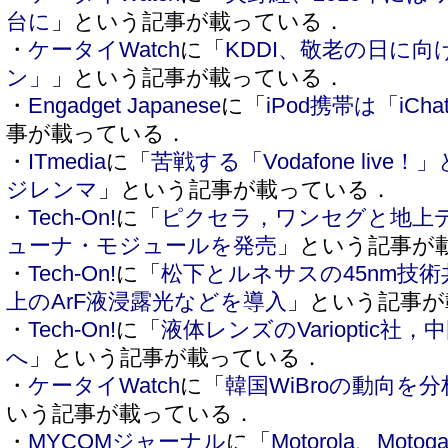
台に
」という記事が載っている．
・
ケータイWatch
に「
KDDI、敬老の日に
ン」
」という記事が載っている．
・
Engadget Japanese
に「
iPod携帯は「iChat
事が載っている．
・
ITmedia
に「
苦戦する「Vodafone liv
ジレンマ
」という記事が載っている．
・
Tech-On!
に「
ピクセラ，ワンセグと地上
ューナ・モジュールを発売
」という記事が
・
Tech-On!
に「
松下とルネサスの45nm技
上のArF液浸露光などを導入
」という記事が
・
Tech-On!
に「
液体レンズのVarioptic
へ
」という記事が載っている．
・
ケータイWatch
に「
韓国WiBroの動向を
いう記事が載っている．
・
MYCOMジャーナル
に「
Motorola、Mo