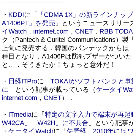
・
KDDI
に「
「CDMA 1X」の新ラインナ
A1406PT」を発売
」というニュースリリー
イWatch
，
internet.com
，
CNET
，
RBB TODA
ク（Pantech & Curitel Communications
上旬に発売する．韓国のパンテックからは「A
種目となり，A1406Pは防犯ブザーがつい
と…．そうきたか！ちょっと意外だ！
・
日経ITPro
に「
TOKAIがソフトバンクと事
に
」という記事が載っている（
ケータイWat
internet.com
，
CNET
）．
・
ITmedia
に「
特定の文字入力で端末が再起動─
W42CA」「W42H」に不具合
」という記事
・
ケータイWatch
に「
矢野経、2010年にはワ