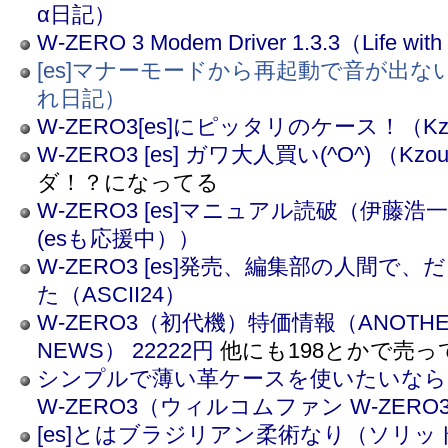
α日記）
W-ZERO 3 Modem Driver 1.3.3（Life wit
[es]マナーモードから再起動で音が出
れ日記）
W-ZERO3[es]にピッタリのケース！（Kzou’
W-ZERO3 [es] ガワ大人買い(^O^) （Kzou’s
ダ！？になってる
W-ZERO3 [es]マニュアル読破（伊藤浩
(esも応援中））
W-ZERO3 [es]発売、編集部の人間で
た（ASCII24）
W-ZERO3（初代機）特価情報（ANOTHER
NEWS）
22222円
他にも198とかで売っ
シンプルで薄い革ケースを使いたいなら／Leath
W-ZERO3（ウィルコムファン W-ZERO
[es]とはブラジリアン柔術なり（ソリ