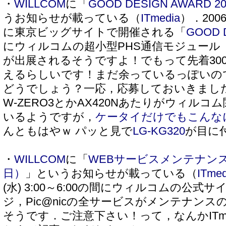
・
WILLCOM
に「
GOOD DESIGN AWARD
うお知らせが載っている（
ITmedia
）．200
に東京ビッグサイトで開催される「
GOOD 
にウィルコムの超小型PHS通信モジュール
が出展されるそうですよ！でもって先着30
えるらしいです！まだ余っているっぽいの
どうでしょう？一応，応募しておいきましたが(^
W-ZERO3とかAX420Nあたりがウィル
いるようですが，
ケータイだけでもこんな
んともはやｗ パッと見で
LG-KG320
が目に付
・
WILLCOM
に「
WEBサービスメンテナンス
日）
」というお知らせが載っている（
ITmed
(水) 3:00～6:00の間にウィルコムの公式
ジ，Pic@nicの全サービスがメンテナン
そうです．ご注意下さい！って，なんかITm