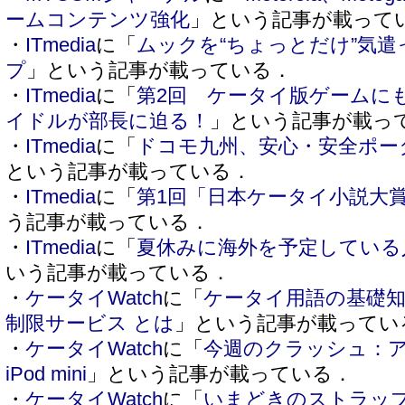
ームコンテンツ強化
」という記事が載って
・
ITmedia
に「
ムックを“ちょっとだけ”気
プ
」という記事が載っている．
・
ITmedia
に「
第2回 ケータイ版ゲームにも
イドルが部長に迫る！
」という記事が載っ
・
ITmedia
に「
ドコモ九州、安心・安全ポー
という記事が載っている．
・
ITmedia
に「
第1回「日本ケータイ小説大
う記事が載っている．
・
ITmedia
に「
夏休みに海外を予定している
いう記事が載っている．
・
ケータイWatch
に「
ケータイ用語の基礎知
制限サービス とは
」という記事が載ってい
・
ケータイWatch
に「
今週のクラッシュ：
iPod mini
」という記事が載っている．
・
ケータイWatch
に「
いまどきのストラップ N