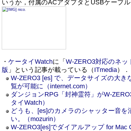
いうか，付属のACアダプタとUSBケーブ
・
ケータイWatch
に「
W-ZERO3対応のネ
版
」という記事が載っている（
ITmedia
）．
W-ZERO3 [es] で、データサイズの大き
覧が可能に（internet.com）
ダンジョンRPG「封神霊符」がW-ZERO
タイWatch）
どうも、[es]のカメラのシャッター音
い。（mozurin）
W-ZERO3[es]でダイアルアップ for M