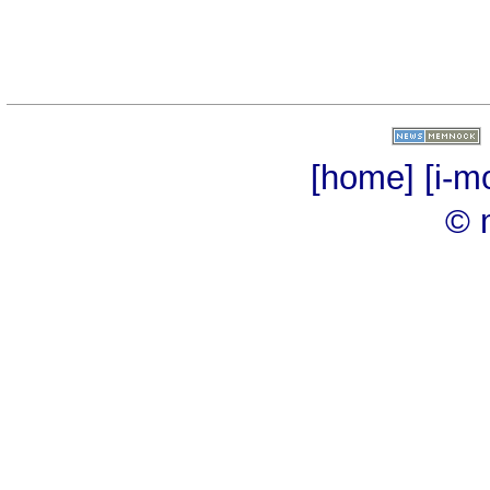
[home]
[i-m
© 