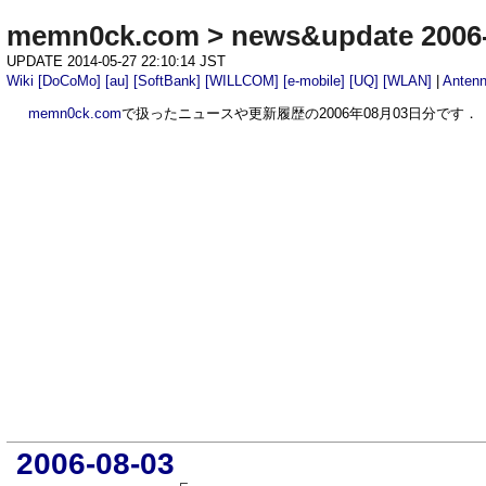
memn0ck.com
>
news&update 2006
UPDATE 2014-05-27 22:10:14 JST
Wiki
[DoCoMo]
[au]
[SoftBank]
[WILLCOM]
[e-mobile]
[UQ]
[WLAN]
|
Anten
memn0ck.com
で扱ったニュースや更新履歴の2006年08月03日分です．
2006-08-03