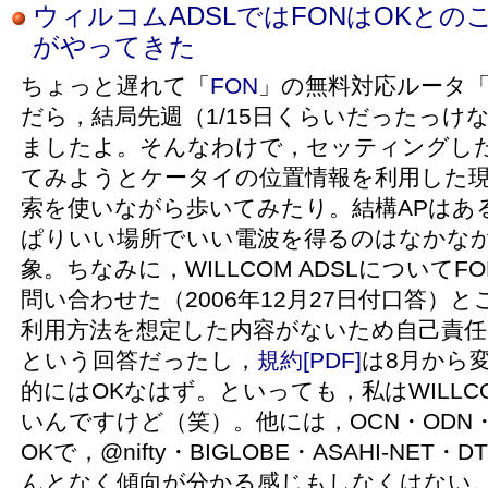
ウィルコムADSLではFONはOKとのこと。
がやってきた
ちょっと遅れて「
FON
」の無料対応ルータ「L
だら，結局先週（1/15日くらいだったっけ
ましたよ。そんなわけで，セッティングし
てみようとケータイの位置情報を利用した現在
索を使いながら歩いてみたり。結構APはあ
ぱりいい場所でいい電波を得るのはなかな
象。ちなみに，WILLCOM ADSLについて
問い合わせた（2006年12月27日付口答）
利用方法を想定した内容がないため自己責任
という回答だったし，
規約[PDF]
は8月から
的にはOKなはず。といっても，私はWILLCO
いんですけど（笑）。他には，OCN・ODN・
OKで，@nifty・BIGLOBE・ASAHI-NE
んとなく傾向が分かる感じもしなくはない