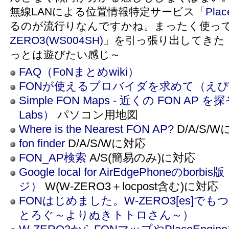
無線LANによる位置情報特定サービス「
Plac
るのが流行りなんですかね。まったく使っ
ZERO3(WS004SH)
」を引っ張り出してきた
っとは遊びたい感じ～
FAQ（FoNまとめwiki）
FONが使えるプロバイダを求めて（え
Simple FON Maps - 近くの FON AP 
Labs）
パソコン用地図
Where is the Nearest FON AP?
D/A/S/
fon finder
D/A/S/Wに対応
FON_AP検索
A/S(簡易のみ)に対応
Google local for AirEdgePhoneのbor
ジ）
W(W-ZERO3＋locpost含む)に対応
FONはじめました。W-ZERO3[es]で
とろぐ～よりぬきトトロさん～）