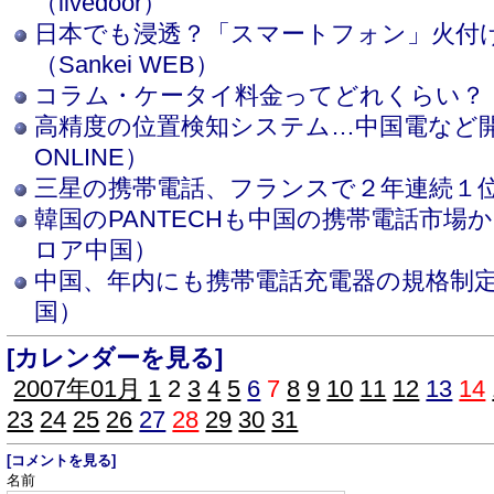
（livedoor）
日本でも浸透？「スマートフォン」火付
（Sankei WEB）
コラム・ケータイ料金ってどれくらい？（J
高精度の位置検知システム…中国電など開発
ONLINE）
三星の携帯電話、フランスで２年連続１
韓国のPANTECHも中国の携帯電話市場
ロア中国）
中国、年内にも携帯電話充電器の規格制
国）
[カレンダーを見る]
2007年01月
1
2
3
4
5
6
7
8
9
10
11
12
13
14
23
24
25
26
27
28
29
30
31
[コメントを見る]
名前