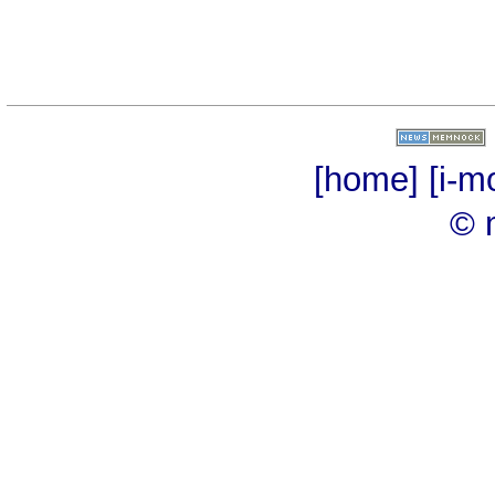
[home]
[i-m
© 