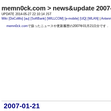
memn0ck.com
>
news&update 2007
UPDATE 2014-05-27 22:10:14 JST
Wiki
[DoCoMo]
[au]
[SoftBank]
[WILLCOM]
[e-mobile]
[UQ]
[WLAN]
|
Anten
memn0ck.com
で扱ったニュースや更新履歴の2007年01月21日分です．
2007-01-21