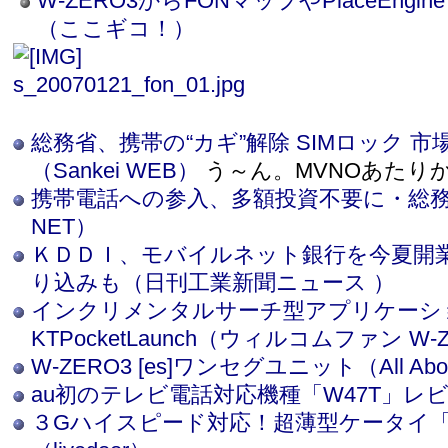
W-ZERO3からFONマップやPlaceEng
（ここギコ！）
総務省、携帯の“カギ”解除 SIMロック 
（Sankei WEB）
う～ん。MVNOあたり
携帯電話への参入、多額投資不要に・総務省
NET）
ＫＤＤＩ、モバイルネット銀行を今夏開
り込みも（日刊工業新聞ニュース ）
インクリメンタルサーチ型アプリケーシ
KTPocketLaunch（ウィルコムファン W-
W-ZERO3 [es]ワンセグユニット（All Abo
au初のテレビ電話対応機種「W47T」レビュー
３Gハイスピード対応！超薄型ケータイ「7