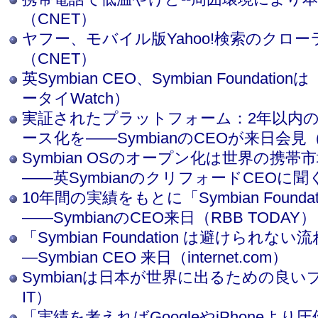
（CNET）
ヤフー、モバイル版Yahoo!検索のクロ
（CNET）
英Symbian CEO、Symbian Founda
ータイWatch）
実証されたプラットフォーム：2年以内
ース化を――SymbianのCEOが来日会見（I
Symbian OSのオープン化は世界の携
――英SymbianのクリフォードCEOに聞く（
10年間の実績をもとに「Symbian Found
――SymbianのCEO来日（RBB TODAY）
「Symbian Foundation は避けられな
―Symbian CEO 来日（internet.com）
Symbianは日本が世界に出るための良
IT）
「実績を考えればGoogleやiPhoneより