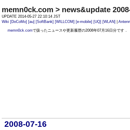
memn0ck.com
>
news&update 2008
UPDATE 2014-05-27 22:10:14 JST
Wiki
[DoCoMo]
[au]
[SoftBank]
[WILLCOM]
[e-mobile]
[UQ]
[WLAN]
|
Anten
memn0ck.com
で扱ったニュースや更新履歴の2008年07月16日分です．
2008-07-16