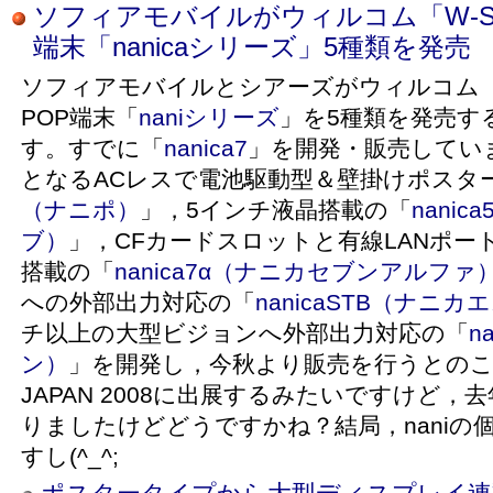
ソフィアモバイルがウィルコム「W-S
端末「nanicaシリーズ」5種類を発売
ソフィアモバイルとシアーズがウィルコム
POP端末「
naniシリーズ
」を5種類を発売す
す。すでに「
nanica7
」を開発・販売してい
となるACレスで電池駆動型＆壁掛けポスタ
（ナニポ）
」，5インチ液晶搭載の「
nani
ブ）
」，CFカードスロットと有線LANポー
搭載の「
nanica7α（ナニカセブンアルファ
への外部出力対応の「
nanicaSTB（ナニ
チ以上の大型ビジョンへ外部出力対応の「
n
ン）
」を開発し，今秋より販売を行うとのこと
JAPAN 2008に出展するみたいですけど，去
りましたけどどうですかね？結局，naniの
すし(^_^;