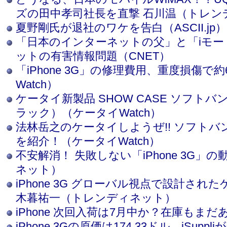
ズの田中孝司社長を直撃 石川温（トレン
夏野剛氏が退社のワケを告白（ASCII.jp）
「日本のインターネットの父」と「iモー
ットの有害情報問題（CNET）
「iPhone 3G」の修理費用、重度損傷で
Watch）
ケータイ新製品 SHOW CASE ソフトバンク
ラック）（ケータイWatch）
法林岳之のケータイしようぜ!! ソフトバンク
を紹介！（ケータイWatch）
不安解消！ 失敗しない「iPhone 3G
ネット）
iPhone 3G グローバル視点で設計さ
木暮祐一（トレンディネット）
iPhone 次回入荷は7月中か？在庫もまだある!
iPhone 3Gの原価は174.33ドル，iSupp