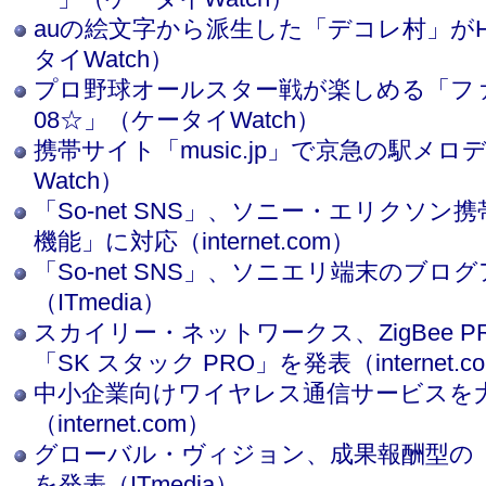
auの絵文字から派生した「デコレ村」が
タイWatch）
プロ野球オールスター戦が楽しめる「フ
08☆」（ケータイWatch）
携帯サイト「music.jp」で京急の駅メ
Watch）
「So-net SNS」、ソニー・エリクソ
機能」に対応（internet.com）
「So-net SNS」、ソニエリ端末のブ
（ITmedia）
スカイリー・ネットワークス、ZigBee 
「SK スタック PRO」を発表（internet.c
中小企業向けワイヤレス通信サービスを
（internet.com）
グローバル・ヴィジョン、成果報酬型の「モ
を発表（ITmedia）