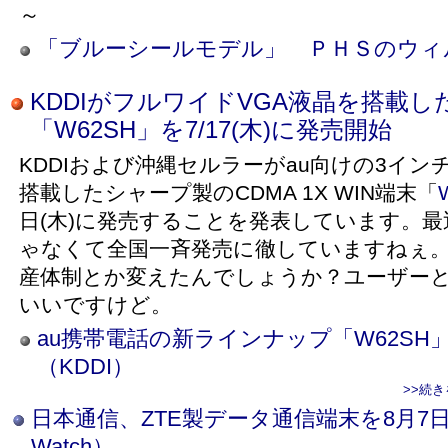
～
「ブルーシールモデル」 ＰＨＳのウィ
KDDIがフルワイドVGA液晶を搭載
「W62SH」を7/17(木)に発売開始
KDDIおよび沖縄セルラーがau向けの3イン
搭載したシャープ製のCDMA 1X WIN端末「
日(木)に発売することを発表しています。最
ゃなくて全国一斉発売に徹していますねぇ
産体制とか変えたんでしょうか？ユーザー
いいですけど。
au携帯電話の新ラインナップ「W62S
（KDDI）
>>続
日本通信、ZTE製データ通信端末を8月7
Watch）