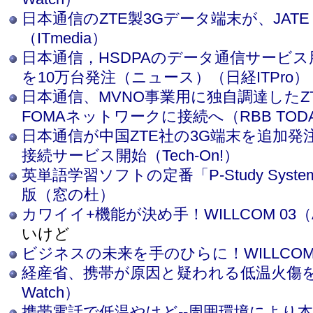
日本通信のZTE製3Gデータ端末が、JATE
（ITmedia）
日本通信，HSDPAのデータ通信サービス
を10万台発注（ニュース）（日経ITPro）
日本通信、MVNO事業用に独自調達したZT
FOMAネットワークに接続へ（RBB TOD
日本通信が中国ZTE社の3G端末を追加発注
接続サービス開始（Tech-On!）
英単語学習ソフトの定番「P-Study System」
版（窓の杜）
カワイイ+機能が決め手！WILLCOM 03（All
いけど
ビジネスの未来を手のひらに！WILLCOM D4
経産省、携帯が原因と疑われる低温火傷
Watch）
携帯電話で低温やけど--周囲環境により