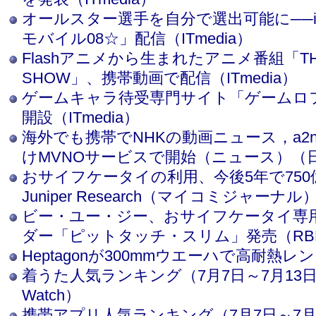
オールスター選手を自分で選出可能に──
モバイル08☆」配信（ITmedia）
Flashアニメから生まれたアニメ番組「THE
SHOW」、携帯動画で配信（ITmedia）
ゲームキャラ待受専門サイト「ゲームロ
開設（ITmedia）
海外でも携帯でNHKの動画ニュース，a2ne
けMVNOサービスで開始（ニュース）（日経
おサイフケータイの利用、今後5年で750億
Juniper Research（マイコミジャーナル
ビー・ユー・ジー、おサイフケータイ専用の
ダー「ピットタッチ・スリム」発売（RBB 
Heptagonが300mmウエーハで高耐熱レンズ
着うた人気ランキング（7月7日～7月13
Watch）
携帯アプリ人気ランキング（7月7日～7月