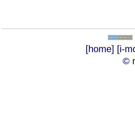
[home]
[i-m
© 