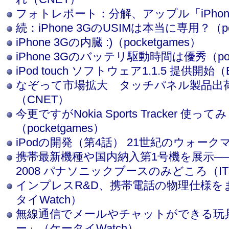
フォトレポート：分解、アップル「iPhone
続：iPhone 3GのUSIMは本当に専用？（poc
iPhone 3Gの内臓 :)（pocketgames）
iPhone 3Gのバッテリ駆動時間は優秀（poc
iPod touch ソフトウェア1.1.5 提供開始（En
なぞって市場拡大 タッチパネル製品出
（CNET）
今更ですがNokia Sports Tracker 使っ
（pocketgames）
iPodの開発（第4話） 21世紀のウォークマン(
携帯最新機種や国内納入第1号機を展示─
2008 パナソニックブースのみどころ（ITm
インプレスR&D、携帯電話の物理仕様を
タイWatch）
無線通信でメールやチャットができる玩
ー」（ケータイWatch）