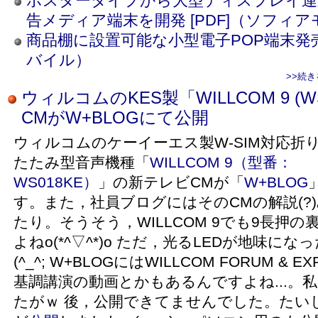
ポスタータイプから大型ディスプレイ連
告メディア端末を開発 [PDF]（ソフィ
商品棚に設置可能な小型電子POP端末発売 
バイル）
>>続
ウィルコムのKES製「WILLCOM 9 (W
CMがW+BLOGにて公開
ウィルコムのケーイーエス製W-SIM対応折
たたみ型音声機種「
WILLCOM 9（型番：
WS018KE）
」の新テレビCMが「
W+BLOG
す。また，社員ブログにはそのCMの解説(?
たり。そうそう，WILLCOM 9でも9長押
よねo(*^▽^*)o ただ，光るLEDが地味
(^_^; W+BLOGにはWILLCOM FORUM & 
基調講演の動画とかもあるんですよね...。
たがｗ 後，公開できてませんでした。たい