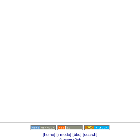
[home]
[i-mode]
[bbs]
[search]