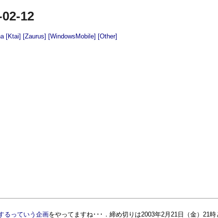
-02-12
na
[Ktai]
[Zaurus]
[WindowsMobile]
[Other]
発売するっていう企画
をやってますね･･･．締め切りは2003年2月21日（金）21時