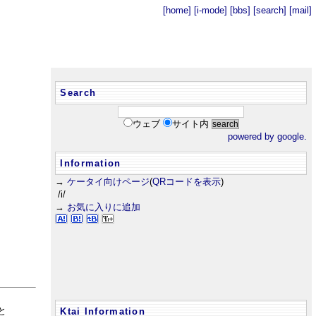
[home]
[i-mode]
[bbs]
[search]
[mail]
Search
ウェブ
サイト内
powered by google.
Information
→
ケータイ向けページ
(
QRコードを表示
)
/i/
→
お気に入りに追加
と
Ktai Information