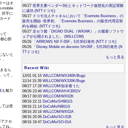
ラーはオ
05/27
世界主要ベンダー3社とネットワーク仮想化の実証実験
obile
に成功 (NTTドコモ)
，伏字に
05/27
ドコモ法人チャネルにおいて「Evernote Business」の
カード
販売を開始 -世界初、「Evernote Business」の販売代理店契
約を締結- (NTTドコモ)
05/27
京セラ製「DIGNO DUAL（WX04K）」の最新ソフトウ
って
ェアが公開されました。 (WILLCOM)
り都心部
05/26
「ARROWS NX F-05F」5月30日発売 (NTTドコモ)
05/26
「Disney Mobile on docomo SH-05F」5月29日発売 (N
TTドコモ)
じないと
もっと見る
･．
Recent Wiki
できるら
．って，
12/01 01:15
WILLCOM/WX340K/Bugs
11/14 15:39
WILLCOM/WX330K/Bugs
08/27 17:28
WILLCOM/似非着うた
能
も魅力
08/26 23:46
WILLCOM/AH-K3001V
08/17 00:03
WILLCOM/WX02K
08/16 22:11
DoCoMo/SH901iS
しては使
08/16 21:14
DoCoMo/N901iS
08/16 20:16
WILLCOM/WX02A
08/16 20:06
DoCoMo/SO-01B
万アクセ
08/16 19:47
DoCoMo/SO-01A
てね...
もっと見る