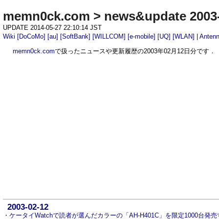
memn0ck.com
>
news&update 2003
UPDATE 2014-05-27 22:10:14 JST
Wiki
[DoCoMo]
[au]
[SoftBank]
[WILLCOM]
[e-mobile]
[UQ]
[WLAN]
|
Anten
memn0ck.com
で扱ったニュースや更新履歴の2003年02月12日分です．
2003-02-12
・
ケータイWatchで読者が選んだカラーの「AH-H401C」を限定1000台