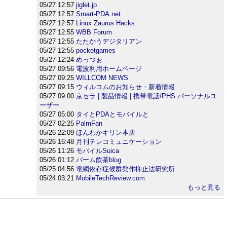
05/27 12:57
jiglet.jp
05/27 12:57
Smart-PDA.net
05/27 12:57
Linux Zaurus Hacks
05/27 12:55
WBB Forum
05/27 12:55
たたかうデジタリアン
05/27 12:55
pocketgames
05/27 12:24
めっつぉ
05/27 09:56
電波利用ホームページ
05/27 09:25
WILLCOM NEWS
05/27 09:15
ウィルコムのお知らせ・新着情報
05/27 09:00
京セラ | 製品情報 | 携帯電話/PHS パーソナルユ
ーザー
05/27 05:00
タイとPDAとモバイルと
05/27 02:25
PalmFan
05/26 22:09
ほんわかキリン本店
05/26 16:48
月刊テレコミュニケーション
05/26 11:26
モバイルSuica
05/26 01:12
パーム飲茶blog
05/25 04:56
電網依存症候群発作抑止法研究所
05/24 03:21
MobileTechReview.com
もっと見る