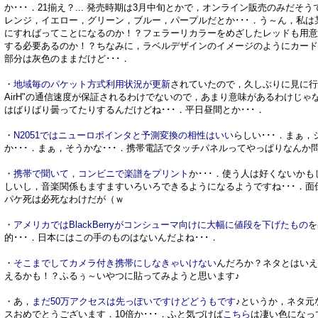
か･･･．21揃え？... 発売時期は3月中旬とかで，オンライン販売のみだ
レンジ，イエロー，グリーン，ブルー，パープルだとか･･･．う～ん，私は某所で
にすればってことになるのか！？フェラーリカラーをめざしたレッドも用意
する必要あるのか！？ちなみに，ラベルデザインのイメージのようにカード
部分は灰色のままだけど･･･．
・
地域毎のパケット方式利用状況が更新
されていたので，久しぶりに見に行
AirH"の通信速度が保証されるわけでないので，あまり意味があるわけじゃ
はばりばり曇ってたりするんだけどね･･･．平日昼間とか･･･．
・
N2051ではニューロポインタと予測変換の相性はいい
らしい･･･．まぁ
か･･･．まぁ，そうかな･･･．携帯電話でタッチパネルってやっぱりなん
・
携帯で聞いて，コンビニで楽譜をプリント
か･･･．使う人は好くないかも
しいし，音楽関係もますますいろいろできるようになるようですね･･･．面
パケ死は必死なわけだが（ｗ
・
アメリカではBlackBerryがコンシューマ向けに大幅に値段を下げたもの
を
的･･･．日本にはこの手のものはないんだよね･･･．
・
そこまでしてカメラ付き携帯にしなきゃいけない
んだろか？ネタとはいえ
えるかも！？ふるぅ～いやつに貼ってみようと思います♪
・あ，
まだ50万アクセスは先っぽいですけどどうもです
♪というか，ネタ元な
スおめでとうございます．10倍か･･･．ふと気づけば
こちら
は凄い色になってる