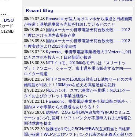
Recent Blog
･･･．
08/29 07:48
Panasonicが個人向けスマホから撤退と日経新聞
，D/SO
が報道！基地局事業も売却を打診しているとのこと
Dカード
08/26 05:49
国内メーカーの携帯電話出荷台数比較――2012
512MB
年度における国内市場依存度
08/25 09:58
国内メーカーの携帯電話出荷台数比較――2012
年度実績および2013年度目標
08/23 07:28
Kyocera、米携帯電話事業者最大手Verizonに9月
にもスマホを投入へ！日経新聞が報道
08/15 00:35
NTTドコモ、2013年冬モデルは「スリートッ
プ」！？ソニー、シャープ、富士通を重点販売する方向――
ロイター報道
08/01 23:57
NTTドコモの150Mbps対応LTE試験サービスの実
施報告が相次ぐ！100Mbpsを超える高速通信を記録
07/31 21:20
NECカシオ、スマホ事業から撤退！NECはケー
タイおよびタブレット事業は継続へ
07/31 21:11
Panasonic、携帯電話事業を今秋以降に検討へ！
国内スマホ事業からの撤退もありうる！？
07/26 19:01
総務省、2.5GHz帯BWA追加割当をUQコミュニ
ケーションズに認可！ソフトバンクが不服申入および情報公
開請求書を提出
07/25 22:39
総務省がUQに2.5GHz帯BWA追加割当と日経新
聞が報道！WCPおよびソフトバンク代表の孫正義氏が怒りの