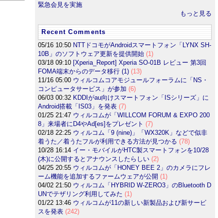
緊急会見を実施
もっと見る
Recent Comments
05/16 10:50
NTTドコモがAndroidスマートフォン「LYNX SH-
10B」のソフトウェア更新を提供開始
(1)
03/18 09:10
[Xperia_Report] Xperia SO-01B レビュー 第3回
FOMA端末からのデータ移行 (1)
(13)
11/16 05:00
ウィルコムコアモジュールフォーラムに「NS・
コンピュータサービス」が参加
(6)
06/03 00:32
KDDIがau向けスマートフォン「ISシリーズ」に
Android搭載「IS03」を発表
(7)
01/25 21:47
ウィルコムが「WILLCOM FORUM & EXPO 200
8」来場者にD4やAd[es]をプレゼント
(7)
02/18 22:25
ウィルコム「9 (nine)」「WX320K」などで似非
着うた／着うたフルが利用できる方法が見つかる
(78)
10/28 16:14
イー・モバイルがHTC製スマートフォンを10/28
(木)に公開するとアナウンスしたらしい
(2)
04/25 20:55
ウィルコムが「HONEY BEE 2」のカメラにフレ
ーム機能を追加するファームウェアが公開
(1)
04/02 21:50
ウィルコム「HYBRID W-ZERO3」のBluetooth D
UNでテザリング利用してみた
(1)
01/22 13:46
ウィルコムが11の新しい新製品および新サービ
スを発表
(242)