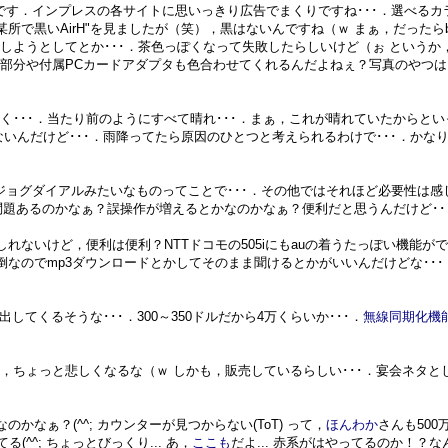
そうです．インプレスの各サイトに思いっきり広告でまくりですね･･･．選べるカ
黒いAirH"を見ましたが（笑），黒はないんですね（ｗ まぁ，だったらb-m
しようとしてとか･･･．茶色っぽくなって失敗したらしいけど（ぉ というか
部分や付属PCカードアダプタも色合わせてくれるんだよねぇ？写真のやつは
く･･･．当たり前のようにすべて晴れ･･･．まぁ，これが晴れていたからとい
ないんだけど･･･．雨降ってたら原因のひとつと考えられるわけで･･･．かな
，ジョグダイアルみたいなものってことで･･･．その他ではそれほど必要性は感
か問題あるのかなぁ？誤操作が増えるとかなのかなぁ？便利だと思うんだけど･･
しれないけど，便利は便利？NTTドコモの505iにもauの着うたっぽい機能が
倒なのでmp3ダウンロードとかしてそのまま聞けるとかがいいんだけどな･･･
出してくるそうな･･･．300～350ドルだから4万くらいか･･･．
無線同期化機
，ちょっと悲しくなるな（ｗ しかも，販売しているらしい･･･．宴会ネタと
のかなぁ？(^^; カウンターが見つからない(ToT) って，
ほんわか
さんも500
(^^; ちょっとびっくり... あ，
ここも
だよ... 赤系がはやってるのか！？なん