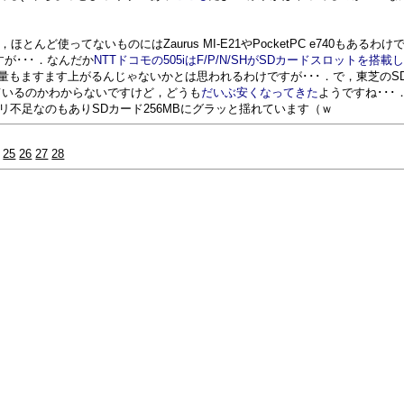
けど，ほとんど使ってないものにはZaurus MI-E21やPocketPC e740もあるわけで
が･･･．なんだか
NTTドコモの505iはF/P/N/SHがSDカードスロットを搭載し
量もますます上がるんじゃないかとは思われるわけですが･･･．で，東芝のS
ているのかわからないですけど，どうも
だいぶ安くなってきた
ようですね･･･．
リ不足なのもありSDカード256MBにグラッと揺れています（ｗ
25
26
27
28