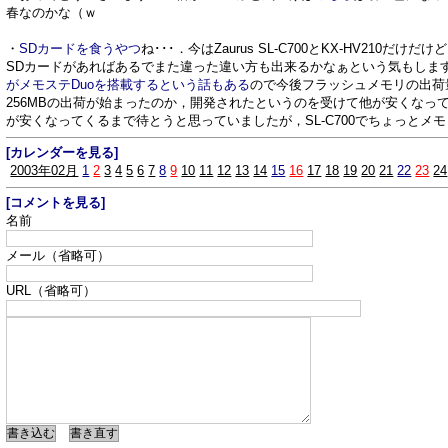
春なのかな（ｗ
・
SDカードを食うやつ
ね･･･．今はZaurus SL-C700とKX-HV210だけだ
SDカードがあればあるでまた違った違い方も出来るかなぁという気もします
がメモステDuoを搭載するという話もある
ので今後フラッシュメモリの出荷
256MBの出荷が始まったのか，開発されたというのを受けて他が安くなっ
が安くなってくるまで待とうと思っていましたが，SL-C700でちょっとメモ
[カレンダーを見る]
2003年02月
1
2
3
4
5
6
7
8
9
10
11
12
13
14
15
16
17
18
19
20
21
22
23
24
[コメントを見る]
名前
メール（省略可）
URL（省略可）