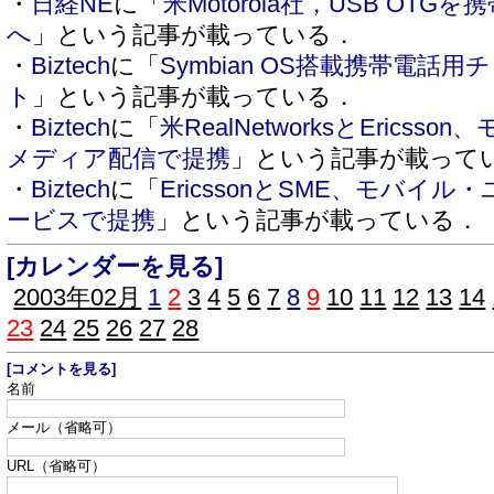
・
日経NE
に「
米Motorola社，USB OTG
へ
」という記事が載っている．
・
Biztech
に「
Symbian OS搭載携帯電話用
ト
」という記事が載っている．
・
Biztech
に「
米RealNetworksとErics
メディア配信で提携
」という記事が載って
・
Biztech
に「
EricssonとSME、モバイ
ービスで提携
」という記事が載っている．
[カレンダーを見る]
2003年02月
1
2
3
4
5
6
7
8
9
10
11
12
13
14
23
24
25
26
27
28
[コメントを見る]
名前
メール（省略可）
URL（省略可）