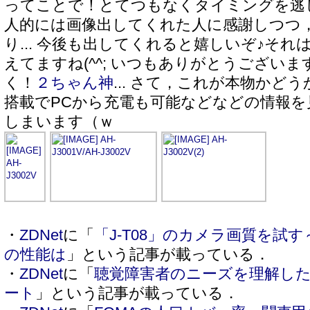
ってことで！とてつもなくタイミングを逃
人的には画像出してくれた人に感謝しつつ
り... 今後も出してくれると嬉しいぞ♪それ
えてますね(^^; いつもありがとうござい
く！
２ちゃん神
... さて，これが本物かど
搭載でPCから充電も可能などなどの情報を
しまいます（ｗ
・
ZDNet
に「
「J-T08」のカメラ画質を試
の性能は
」という記事が載っている．
・
ZDNet
に「
聴覚障害者のニーズを理解した
ート
」という記事が載っている．