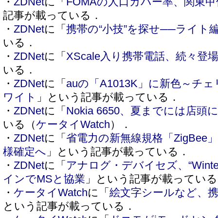
・
ZDNet
に「
FOMAの人口カバー率、関東甲
記事が載っている．
・
ZDNet
に「
携帯の“小技”を探せ──ライト
いる．
・
ZDNet
に「
XScale入り携帯電話、続々登
いる．
・
ZDNet
に「
auの「A1013K」に新色～
ワイト
」という記事が載っている．
・
ZDNet
に「
Nokia 6650、夏までには店頭
いる（
ケータイWatch
）．
・
ZDNet
に「
省電力の新無線規格「ZigBe
様確定へ
」という記事が載っている．
・
ZDNet
に「
アナログ・デバイセズ、“Wint
インでMSと協業
」という記事が載っている
・
ケータイWatch
に「
絵文字シールなど、携
という記事が載っている．