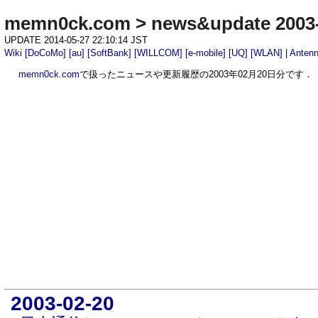
memn0ck.com
>
news&update 2003
UPDATE 2014-05-27 22:10:14 JST
Wiki
[DoCoMo]
[au]
[SoftBank]
[WILLCOM]
[e-mobile]
[UQ]
[WLAN]
|
Anten
memn0ck.com
で扱ったニュースや更新履歴の2003年02月20日分です．
2003-02-20