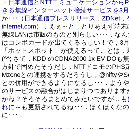
・
日本通信とNTTコミュニケーションからP
きる無線インターネット接続サービスを3
か･･･（
日本通信プレスリリース
，
ZDNet
，
internet.com
）．えぇ～と，とりあえず端末
無線LANは市販のものと別らしい･･･．なん
はコンボカードが出てくるらしい！で，3
「ホットスポット」が使えるってことは，
(^^; さて，KDDIのCDNA2000 1x EV-
方針で固めたそうだし，NTTドコモのPHS
Mzoneとの連携をするだろうし，@niftyやS
との併用ができるようになるし･･･．ようや
のサービスの融合がはじまりつつあります
かね？そろそろまとめてみたいですが...
も
れに～
も更新されてるね･･･．ほくほくな
に･･･．