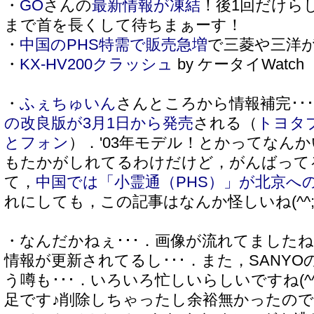
・
GO
さんの
最新情報が凍結
！後1回だけら
まで首を長くして待ちまぁーす！
・
中国のPHS特需で販売急増
で三菱や三洋が
・
KX-HV200クラッシュ
by ケータイWatch
・
ふぇちゅいん
さんところから情報補完･･
の改良版が3月1日から発売
される（
トヨタ
とフォン
）．'03年モデル！とかってなん
もたかがしれてるわけだけど，がんばってる
て，
中国では「小霊通（PHS）」が北京へ
れにしても，この記事はなんか怪しいね(^^
・なんだかねぇ･･･．画像が流れてましたね
情報が更新されてるし･･･．また，SANY
う噂も･･･．いろいろ忙しいらしいですね(^
足です♪削除しちゃったし余裕無かったの