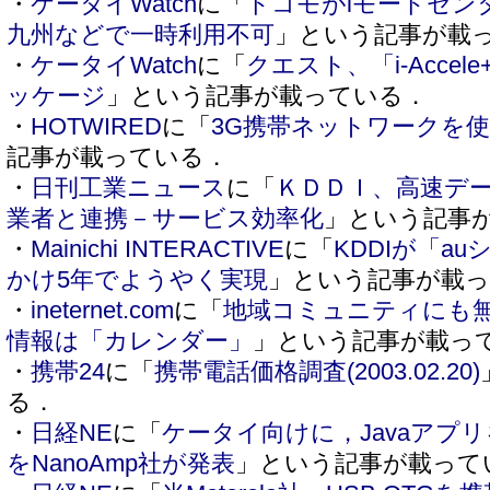
・
ケータイWatch
に「
ドコモがiモードセン
九州などで一時利用不可
」という記事が載
・
ケータイWatch
に「
クエスト、「i-Acce
ッケージ
」という記事が載っている．
・
HOTWIRED
に「
3G携帯ネットワークを
記事が載っている．
・
日刊工業ニュース
に「
ＫＤＤＩ、高速デ
業者と連携－サービス効率化
」という記事
・
Mainichi INTERACTIVE
に「
KDDIが「
かけ5年でようやく実現
」という記事が載
・
ineternet.com
に「
地域コミュニティにも無線
情報は「カレンダー」
」という記事が載っ
・
携帯24
に「
携帯電話価格調査(2003.02.20)
る．
・
日経NE
に「
ケータイ向けに，Javaアプリ
をNanoAmp社が発表
」という記事が載って