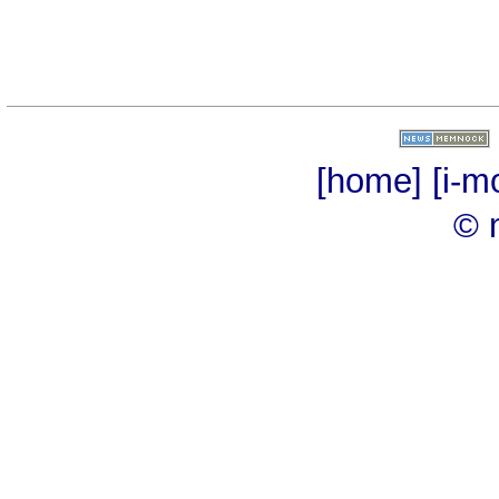
[home]
[i-m
© 