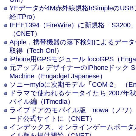
YEデータが4M赤外線規格IrSimpleのU
経ITPro）
IEEE1394（FireWire）に新規格「S32
（CNET）
Apple，携帯機器の落下検知によるデー
取得（Tech-On!）
iPhone用GPSモジュール locoGPS（Engadg
元アップル デザイナーのiPhoneドック So
Machine（Engadget Japanese）
ソニーmyloに次期モデル「COM-2」 （Engad
ドラマで使われるケータイたち 2007年
バイル編（ITmedia）
ライブドアのモバイル版「nowa（ノワ）
ード公式サイトに（CNET）
インデックス、オンラインゲームポータル
イル版を提供開始（CNET）