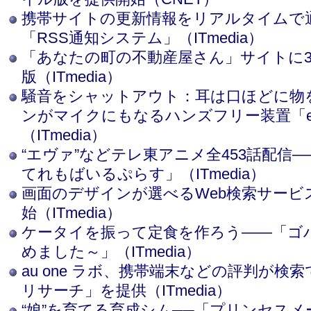
携帯サイトの更新情報をリアルタイムで
「RSS通知システム」（ITmedia）
「あなたの町の不動産屋さん」サイトに
版（ITmedia）
騒音をシャットアウト：耳は口ほどに物
ンがマイクにもなるハンズフリー装置「
（ITmedia）
“エヴァ”などテレ東アニメ全453話配信
てれもばいるぷらす」（ITmedia）
画面のデザインが選べるWeb検索サービ
始（ITmedia）
ケータイを振って定食を作ろう――「ゴ
めました～」（ITmedia）
au one ラボ、携帯端末などの評判が検
リサーチ」を提供（ITmedia）
“娘”を育てる育成シム──「プリンセスメー