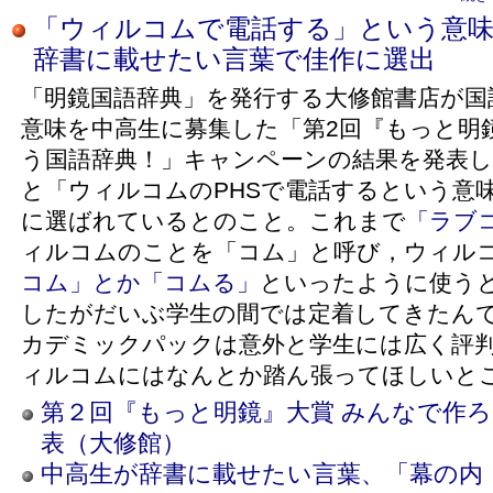
「ウィルコムで電話する」という意味
辞書に載せたい言葉で佳作に選出
「明鏡国語辞典」を発行する大修館書店が国
意味を中高生に募集した「第2回『もっと明
う国語辞典！」キャンペーンの結果を発表
と「ウィルコムのPHSで電話するという意
に選ばれているとのこと。これまで
「ラブ
ィルコムのことを「コム」と呼び，ウィル
コム」とか「コムる」
といったように使う
したがだいぶ学生の間では定着してきたん
カデミックパックは意外と学生には広く評
ィルコムにはなんとか踏ん張ってほしいと
第２回『もっと明鏡』大賞 みんなで作
表（大修館）
中高生が辞書に載せたい言葉、「幕の内