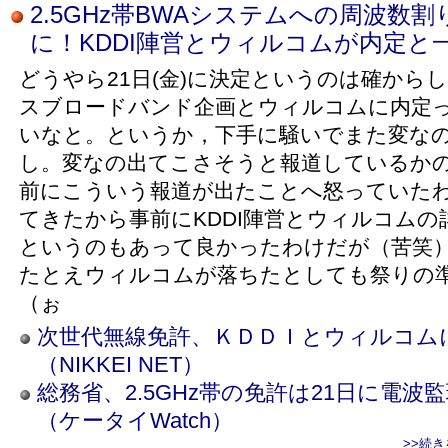
2.5GHz帯BWAシステムへの周波数割り当
に！KDDI陣営とウィルコムが内定と
どうやら21日(金)に決定というのは確から
スブロードバンド企画とウィルコムに内定
いなと。というか，下手に騒いでまた変な
し。変なの出てこさそうと報道しているかのよ
前にこういう報道が出たことへ怒っていた
てきたから事前にKDDI陣営とウィルコム
というのもあって良かったわけだが（苦笑）
たとえウィルコムが落ちたとしても祭りの
（ぉ
次世代無線免許、ＫＤＤＩとウィルコム
（NIKKEI NET）
総務省、2.5GHz帯の免許は21日に電
（ケータイWatch）
>>続