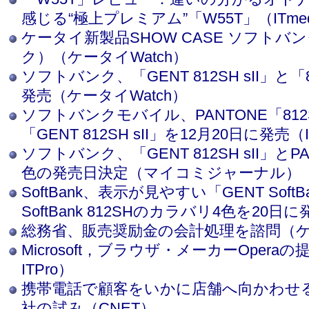
感じる“極上プレミアム”「W55T」（ITmed
ケータイ新製品SHOW CASE ソフトバン
ク）（ケータイWatch）
ソフトバンク、「GENT 812SH sII」と「
発売（ケータイWatch）
ソフトバンクモバイル、PANTONE「81
「GENT 812SH sII」を12月20日に発売（I
ソフトバンク、「GENT 812SH sII」とP
色の発売日決定（マイコミジャーナル）
SoftBank、表示が見やすい「GENT SoftBan
SoftBank 812SHのカラバリ4色を20日に
総務省、販売奨励金の会計処理を諮問（ケー
Microsoft，ブラウザ・メーカーOper
ITPro）
携帯電話で顧客をいかに店舗へ向かわせる
社の試み（CNET）