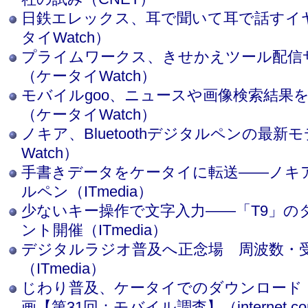
日鉄エレックス、耳で聞いて耳で話すイ
タイWatch）
プライムワークス、きせかえツール配信
（ケータイWatch）
モバイルgoo、ニュースや画像検索結果
（ケータイWatch）
ノキア、Bluetoothデジタルペンの最
Watch）
手書きデータをケータイに転送――ノキアのB
ルペン（ITmedia）
少ないキー操作で文字入力――「T9」の
ント開催（ITmedia）
デジタルラジオ普及へ正念場 周波数・
（ITmedia）
じわり普及、ケータイでのダウンロード
画【第31回：モバイル調査】（internet.c