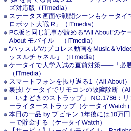
ズ対応版（ITmedia）
ステータス画面や戦闘シーンもケータイ
ロボット大戦 R」（ITmedia）
PC版と同じ記事が読める“All About”のケ
About モバイル」（ITmedia）
“ハッスル”のプロレス動画をMusic＆Vi
ッスルチャネル」（ITmedia）
ケータイで大学入試の直前対策――「必勝
（ITmedia）
スマートフォンを振り返る1（All About）
裏技! ケータイでリモコンの故障診断（All A
「いまどきのストラップ」 NO.1786：リスモ
ーライターストラップ（ケータイWatch
本日の一品 by ブビキン 1年後には10万
ーで貯金する（ケータイWatch）
【サービス】レーベルモバイル、Radioh