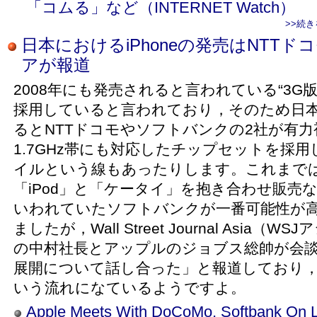
「コムる」など（INTERNET Watch）
>>続
日本におけるiPhoneの発売はNTTド
アが報道
2008年にも発売されると言われている“3G版 i
採用していると言われており，そのため日
るとNTTドコモやソフトバンクの2社が有
1.7GHz帯にも対応したチップセットを採
イルという線もあったりします。これまで
「iPod」と「ケータイ」を抱き合わせ販売
いわれていたソフトバンクが一番可能性が
ましたが，Wall Street Journal Asia
の中村社長とアップルのジョブス総帥が会談し
展開について話し合った」と報道しており
いう流れになているようですよ。
Apple Meets With DoCoMo, Softbank On L