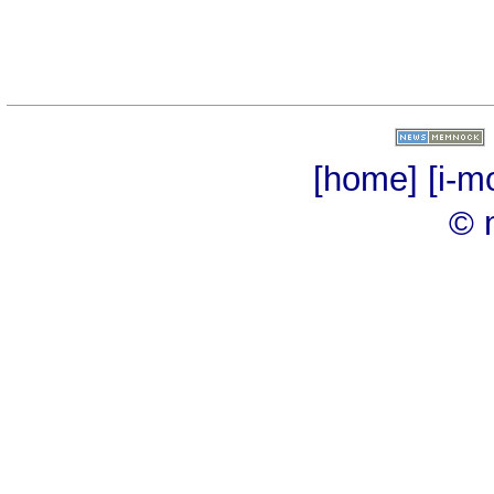
[home]
[i-m
© 