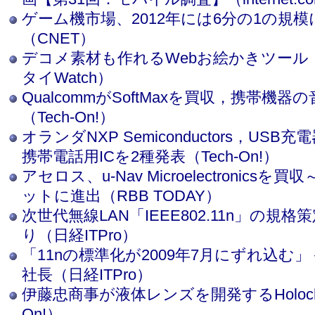
ゲーム機市場、2012年には6分の1の規模に
（CNET）
デコメ素材も作れるWebお絵かきツール
タイWatch）
QualcommがSoftMaxを買収，携帯機
（Tech-On!）
オランダNXP Semiconductors，US
携帯電話用ICを2種発表（Tech-On!）
アセロス、u-Nav Microelectronics
ットに進出（RBB TODAY）
次世代無線LAN「IEEE802.11n」の規格
り（日経ITPro）
「11nの標準化が2009年7月にずれ込む
社長（日経ITPro）
伊藤忠商事が液体レンズを開発するHolochi
On!）