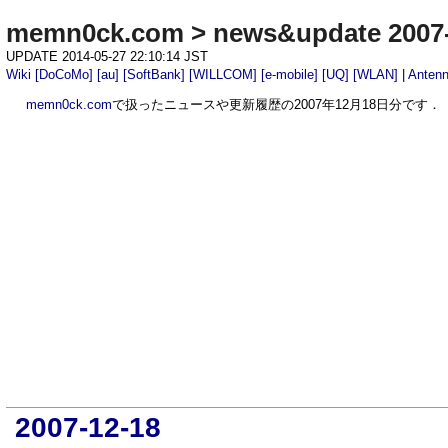
memn0ck.com
>
news&update 2007
UPDATE 2014-05-27 22:10:14 JST
Wiki
[DoCoMo]
[au]
[SoftBank]
[WILLCOM]
[e-mobile]
[UQ]
[WLAN]
|
Anten
memn0ck.com
で扱ったニュースや更新履歴の2007年12月18日分です．
2007-12-18