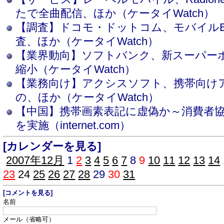
たで全曲配信、ほか（ケータイWatch）
【調査】ドコモ・ドットコム、モバイル
査、ほか（ケータイWatch）
【業界動向】ソフトバンク、新スーパー
縮小（ケータイWatch）
【業務向け】アクシスソフト、携帯向け
の、ほか（ケータイWatch）
【中国】携帯画素表記に虚偽か～消費者
を実施（internet.com）
[カレンダーを見る]
2007年12月
1
2
3
4
5
6
7
8
9
10
11
12
13
14
23
24
25
26
27
28
29
30
31
[コメントを見る]
名前
メール（省略可）