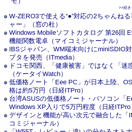
モ）
>>続
W-ZERO3で使える“●”対応の2ちゃん
ャー」（窓の杜）
Windows Mobileソフトカタログ 第26回
機能関数電卓（マイコミジャーナル）
IBSジャパン、WM端末向けにminiSDI
プタを発売（ITmedia）
ドコモ関西、「健康被害」ではなく「迷
（ケータイWatch）
低価格ノート「Eee PC」が日本上陸、OSは
格は約5万円（日経ITPro）
台湾ASUSの低価格ノート・パソコン「Ee
Windows XP入りで5万円程度（日経ITPr
デザインと機能が高い次元で融合した「INF
コミジャーナル）
「W55T」レビュー：違いの分かるオト