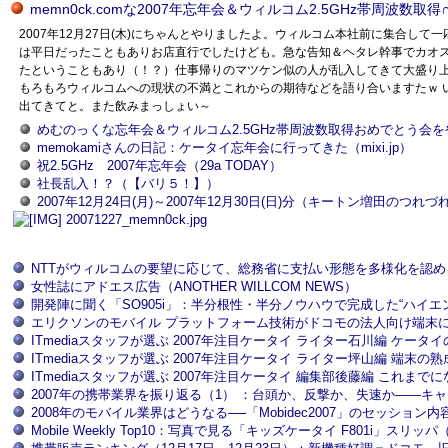
memn0ck.comな2007年忘年会＆ウィルコム2.5GHz帯周波数取得∩
2007年12月27日(木)にちゃんとやりましたよ。ウィルコム本社前に集合
は平日だったこともありお店直行でしたけども。急な告知＆ヘタレ幹事でカオスな
たということもあり（！？）仕事帰りのマツケン似の人が乱入してきて大盛り上が
もろもろウィルコムへの現状の不満とこれからの期待などを語り合いますたｗ 
出てきてと。また飲みまっしょい～
めむのっくな忘年会＆ウィルコム2.5GHz帯周波数取得おめでとう会をやっ
memokamiさんの日記：ケータイ忘年会に行ってきた（mixi.jp）
祝2.5GHz 2007年忘年会（29a TODAY）
社長乱入！？（【バリ５！】）
2007年12月24日(月)～2007年12月30日(日)分（キートン増田のつれ
NTTがウィルコムの要望に応じて、総務省に支払い形態を多様化を認めるよ
女性誌にアドエス広告（ANOTHER WILLCOM NEWS）
開発陣に聞く「SO905i」：半分根性・半分ノウハウで完成した“ハイエンドな
エリクソンのモバイル プラットフォーム技術がドコモの法人向け端末に採用（i
ITmediaスタッフが選ぶ 2007年注目ケータイ ライター石川編 ケータイ
ITmediaスタッフが選ぶ 2007年注目ケータイ ライター坪山編 端末の
ITmediaスタッフが選ぶ 2007年注目ケータイ 編集部後藤編 これまで
2007年の携帯業界を振り返る（1） ：台頭か、反撃か、失速か――キャリア
2008年のモバイル業界はどうなる──「Mobidec2007」のセッション内容
Mobile Weekly Top10：写真で見る「キッズケータイ F801i」スリッパ（I