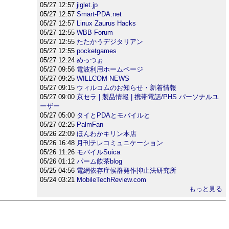
05/27 12:57
jiglet.jp
05/27 12:57
Smart-PDA.net
05/27 12:57
Linux Zaurus Hacks
05/27 12:55
WBB Forum
05/27 12:55
たたかうデジタリアン
05/27 12:55
pocketgames
05/27 12:24
めっつぉ
05/27 09:56
電波利用ホームページ
05/27 09:25
WILLCOM NEWS
05/27 09:15
ウィルコムのお知らせ・新着情報
05/27 09:00
京セラ | 製品情報 | 携帯電話/PHS パーソナルユ
ーザー
05/27 05:00
タイとPDAとモバイルと
05/27 02:25
PalmFan
05/26 22:09
ほんわかキリン本店
05/26 16:48
月刊テレコミュニケーション
05/26 11:26
モバイルSuica
05/26 01:12
パーム飲茶blog
05/25 04:56
電網依存症候群発作抑止法研究所
05/24 03:21
MobileTechReview.com
もっと見る