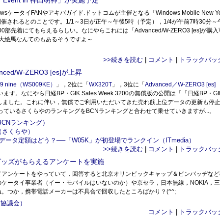
 Event in 神田明神」が実施予定
ータイFANやアキバガイド.ドットコムが主催となる「Windows Mobile New Ye
原にて開催されるとのことです。1/1～3日が正午～午後5時（予定），1/4が午前7時30分～
着にてもらえるらしい。なにやらこれには「Advanced/W-ZERO3 [es]が購
の特大絵馬なんてのもあるそうですよ～
）
>>続きを読む
|
コメント
|
トラックバッ
d/W-ZERO3 [es]が上昇
9 nine（WS009KE）
」，2位に「
WX320T
」，3位に「
Advanced／W-ZERO3 [es]
ます。なにやら日経BP・GfK Sales Week 3200の無償版の公開は「「日経BP・Gf
まして終了しました。これに伴い，無償でご利用いただいてきた売れ筋上位データの更新も停
っているさくらやのランキングをBCNランキングと合わせて乗せていきますが...。
（BCNランキング）
日）（さくらや）
データ定額はどう？──「W05K」が初登場でランクイン（ITmedia）
>>続きを読む
|
コメント
|
トラックバッ
グッズがもらえるアンケートを実施
てアンケートをやっていて，回答すると北京オリンピックキャップ＆ピンバッヂなど
ケータイ事業者（イー・モバイルはいないのか）や京セラ，日本無線，NOKIA，
つか，携帯電話メーカーは不具合で回収したところばかり？(^^;
進協議会）
コメント
|
トラックバッ