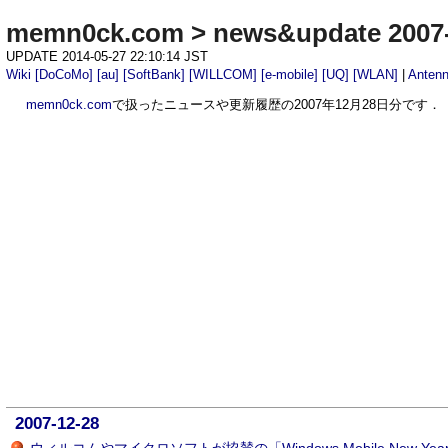
memn0ck.com
>
news&update 2007
UPDATE 2014-05-27 22:10:14 JST
Wiki
[DoCoMo]
[au]
[SoftBank]
[WILLCOM]
[e-mobile]
[UQ]
[WLAN]
|
Anten
memn0ck.com
で扱ったニュースや更新履歴の2007年12月28日分です．
2007-12-28