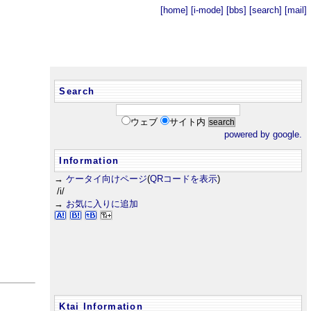
[home]
[i-mode]
[bbs]
[search]
[mail]
Search
ウェブ
サイト内
powered by google.
Information
→
ケータイ向けページ
(
QRコードを表示
)
/i/
→
お気に入りに追加
Ktai Information