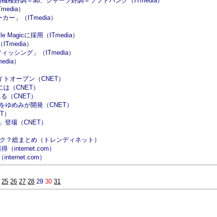
機種好調＝au、シャープ好調＝ソフトバンク（ITmedia）
edia）
ー」（ITmedia）
agicに採用（ITmedia）
media）
ッシング」（ITmedia）
dia）
）
イトオープン（CNET）
は（CNET）
る（CNET）
をゆめみが開発（CNET）
T）
」登場（CNET）
ク？総まとめ（トレンディネット）
nternet.com）
rnet.com）
25
26
27
28
29
30
31