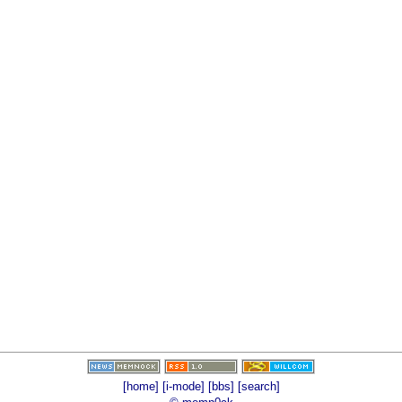
[home]
[i-mode]
[bbs]
[search]