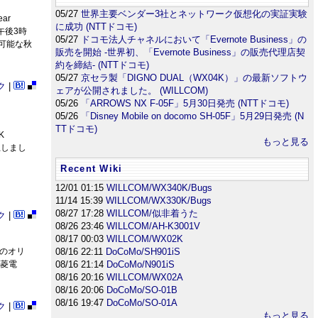
05/27
世界主要ベンダー3社とネットワーク仮想化の実証実験
ar
に成功 (NTTドコモ)
午後3時
05/27
ドコモ法人チャネルにおいて「Evernote Business」の
入可能な秋
販売を開始 -世界初、「Evernote Business」の販売代理店契
約を締結- (NTTドコモ)
05/27
京セラ製「DIGNO DUAL（WX04K）」の最新ソフトウ
ク
|
ェアが公開されました。 (WILLCOM)
05/26
「ARROWS NX F-05F」5月30日発売 (NTTドコモ)
05/26
「Disney Mobile on docomo SH-05F」5月29日発売 (N
TTドコモ)
K
もっと見る
止しまし
Recent Wiki
12/01 01:15
WILLCOM/WX340K/Bugs
11/14 15:39
WILLCOM/WX330K/Bugs
08/27 17:28
WILLCOM/似非着うた
ク
|
08/26 23:46
WILLCOM/AH-K3001V
08/17 00:03
WILLCOM/WX02K
のオリ
08/16 22:11
DoCoMo/SH901iS
三菱電
08/16 21:14
DoCoMo/N901iS
08/16 20:16
WILLCOM/WX02A
08/16 20:06
DoCoMo/SO-01B
08/16 19:47
DoCoMo/SO-01A
ク
|
もっと見る