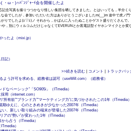
( ・ω・)∩ﾊﾞﾝｼﾞｬｰｲ会を開催したよ
して一応記念写真を撮りつつかなり怪しい集団を晒してきました。とはいっても，半分く
会でしたが，参加いただいた方はありがとうございましたm(__)m 途中で虎ノ門
りでしたよ(≧▽≦)ノ それから，かばんに入ったぬことかゲスト盛りだくさんで
いや，別にウィルコムだけじゃなくてEVERUNとか黒電話型イヤホンマイクとか変
たよ（mixi.jp）
づれ日記）
>>続きを読む
|
コメント
|
トラックバッ
う許可を求める、総務省は認可（useWill.com）
（総務省）
ベーシック”「SO905i」（ITmedia）
nternet.com）
の“所有欲”“ブランド力”“マーケティング力”に気づかされたこの1年（ITmedia
熟成期ゆえに、心のときめきが少なかった2007年（ITmedia）
にない、新しい取り組みの端末が登場した2007年（ITmedia）
の“勢い”が変わった1年（ITmedia）
から占う（ITmedia）
Tmedia）