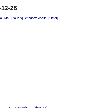
-12-28
na
[Ktai]
[Zaurus]
[WindowsMobile]
[Other]