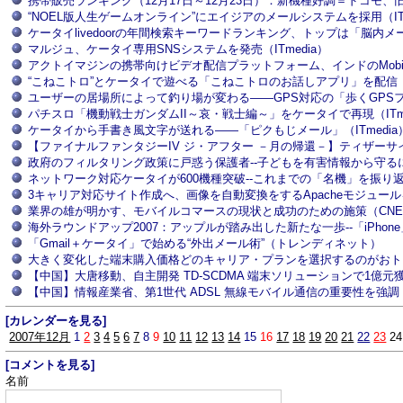
携帯販売ランキング（12月17日～12月23日）：新機種好調＝ドコモ、旧
“NOEL版人生ゲームオンライン”にエイジアのメールシステムを採用（ITm
ケータイlivedoorの年間検索キーワードランキング、トップは「脳内メーカ
マルジュ、ケータイ専用SNSシステムを発売（ITmedia）
アクトイマジンの携帯向けビデオ配信プラットフォーム、インドのMobile M
“こねこトロ”とケータイで遊べる「こねこトロのお話しアプリ」を配信（IT
ユーザーの居場所によって釣り場が変わる――GPS対応の「歩くGPSフィ
パチスロ「機動戦士ガンダムII～哀・戦士編～」をケータイで再現（ITme
ケータイから手書き風文字が送れる――「ピクもじメール」（ITmedia
【ファイナルファンタジーIV ジ・アフター －月の帰還－】ティザーサ
政府のフィルタリング政策に戸惑う保護者--子どもを有害情報から守るに
ネットワーク対応ケータイが600機種突破--これまでの「名機」を振り返
3キャリア対応サイト作成へ、画像を自動変換をするApacheモジュール
業界の雄が明かす、モバイルコマースの現状と成功のための施策（CNE
海外ラウンドアップ2007：アップルが踏み出した新たな一歩--「iPhone
「Gmail＋ケータイ」で始める“外出メール術”（トレンディネット）
大きく変化した端末購入価格どのキャリア・プランを選択するのがおト
【中国】大唐移動、自主開発 TD-SCDMA 端末ソリューションで1億元獲得（i
【中国】情報産業省、第1世代 ADSL 無線モバイル通信の重要性を強調（inte
[カレンダーを見る]
2007年12月
1
2
3
4
5
6
7
8
9
10
11
12
13
14
15
16
17
18
19
20
21
22
23
24
[コメントを見る]
名前