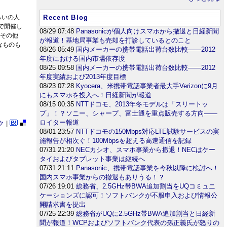
らいの人
Recent Blog
で開催し
08/29 07:48
Panasonicが個人向けスマホから撤退と日経新聞
。その他
が報道！基地局事業も売却を打診しているとのこと
なものも
08/26 05:49
国内メーカーの携帯電話出荷台数比較――2012
年度における国内市場依存度
08/25 09:58
国内メーカーの携帯電話出荷台数比較――2012
年度実績および2013年度目標
08/23 07:28
Kyocera、米携帯電話事業者最大手Verizonに9月
にもスマホを投入へ！日経新聞が報道
08/15 00:35
NTTドコモ、2013年冬モデルは「スリートッ
プ」！？ソニー、シャープ、富士通を重点販売する方向――
ロイター報道
ク
|
08/01 23:57
NTTドコモの150Mbps対応LTE試験サービスの実
施報告が相次ぐ！100Mbpsを超える高速通信を記録
07/31 21:20
NECカシオ、スマホ事業から撤退！NECはケー
タイおよびタブレット事業は継続へ
07/31 21:11
Panasonic、携帯電話事業を今秋以降に検討へ！
）
国内スマホ事業からの撤退もありうる！？
07/26 19:01
総務省、2.5GHz帯BWA追加割当をUQコミュニ
ケーションズに認可！ソフトバンクが不服申入および情報公
開請求書を提出
07/25 22:39
総務省がUQに2.5GHz帯BWA追加割当と日経新
聞が報道！WCPおよびソフトバンク代表の孫正義氏が怒りの