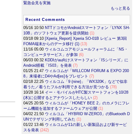
緊急会見を実施
もっと見る
Recent Comments
05/16 10:50
NTTドコモがAndroidスマートフォン「LYNX SH-
10B」のソフトウェア更新を提供開始
(1)
03/18 09:10
[Xperia_Report] Xperia SO-01B レビュー 第3回
FOMA端末からのデータ移行 (1)
(13)
11/16 05:00
ウィルコムコアモジュールフォーラムに「NS・
コンピュータサービス」が参加
(6)
06/03 00:32
KDDIがau向けスマートフォン「ISシリーズ」に
Android搭載「IS03」を発表
(7)
01/25 21:47
ウィルコムが「WILLCOM FORUM & EXPO 200
8」来場者にD4やAd[es]をプレゼント
(7)
02/18 22:25
ウィルコム「9 (nine)」「WX320K」などで似非
着うた／着うたフルが利用できる方法が見つかる
(78)
10/28 16:14
イー・モバイルがHTC製スマートフォンを10/28
(木)に公開するとアナウンスしたらしい
(2)
04/25 20:55
ウィルコムが「HONEY BEE 2」のカメラにフレ
ーム機能を追加するファームウェアが公開
(1)
04/02 21:50
ウィルコム「HYBRID W-ZERO3」のBluetooth D
UNでテザリング利用してみた
(1)
01/22 13:46
ウィルコムが11の新しい新製品および新サービ
スを発表
(242)