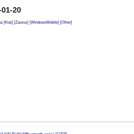
-01-20
na
[Ktai]
[Zaurus]
[WindowsMobile]
[Other]