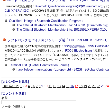
NTTドコモ向けソニー・エリクソン製「SO-01B (XPERIA X10)」が1/
Bluetoothの認証機関「
Bluetooth Qualification Program(BQP/Bluetooth.org)
」に
01B (XPERIA X10)
」が2009年1月18日(月)付で認定されています。SO-01Bは
トフォン。Bluetoothモジュールとしては「XPERIA X10/B015593」
Qualified Listings（Bluetooth Qualification Program）
The Official Bluetooth Membership Site: SO-01B（Bluetooth.org
The Official Bluetooth Membership Site: B015593/XPERIA X10L
ソフトバンクモバイル向けシャープ製「THE PREMIUM5 942SH
携帯電話におけるGSM方式の端末認証団体「
GSM認定評議会（GSM Certificatio
が2010年1月20日(水)付で認証されています。
FCC
や
Bluetooth.org
も取得してい
使ったディズニー・モバイルモデル「DM005SH」もありそうですしうまく
公式製品ページとかを参照のこと～(｡･ω･｡)ﾉｼ ソフトバンクはモックばかり
Terminal List（Global Centification Forum）
harp Telecommunications (Europe) Ltd - 942SH（Global Centific
[カレンダーを見る]
2010年01月
1
2
3
4
5
6
7
8
9
10
11
12
13
14
15
16
17
18
19
20
21
22
23
24
[コメントを見る]
名前
メール（省略可）