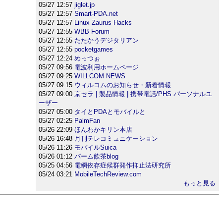
05/27 12:57
jiglet.jp
05/27 12:57
Smart-PDA.net
05/27 12:57
Linux Zaurus Hacks
05/27 12:55
WBB Forum
05/27 12:55
たたかうデジタリアン
05/27 12:55
pocketgames
05/27 12:24
めっつぉ
05/27 09:56
電波利用ホームページ
05/27 09:25
WILLCOM NEWS
05/27 09:15
ウィルコムのお知らせ・新着情報
05/27 09:00
京セラ | 製品情報 | 携帯電話/PHS パーソナルユ
ーザー
05/27 05:00
タイとPDAとモバイルと
05/27 02:25
PalmFan
05/26 22:09
ほんわかキリン本店
05/26 16:48
月刊テレコミュニケーション
05/26 11:26
モバイルSuica
05/26 01:12
パーム飲茶blog
05/25 04:56
電網依存症候群発作抑止法研究所
05/24 03:21
MobileTechReview.com
もっと見る