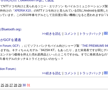
18(月)付でBluetooth.orgにて認定
てNTTドコモ向けと見られるソニー・エリクソン モバイルコミュニケーションズ製
海外向けの「
XPERIA X10
」のNTTドコモ向けと見られているOSにAndroidを採用し
と同等となっています。この2010年春モデルとして注目度が高い機種になると思われます(≧▽≦
）
（Bluetooth.org）
>>続きを読む
|
コメント
|
トラックバック
|
」がGCFを通過
n Forum; GCF）
」にてソフトバンクモバイル向けシャープ製「
THE PREMIUM5 9
ますね。キティちゃんモデル「942SH KT」もあったり，まだ未発表ですが同じデ
ハイエンドかつ価格を抑えた売れ筋商品といったところですかね。すでに発表済みなの
だった春モデルのタッチ＆トライとかないのかな～？
ation Forum）
>>続きを読む
|
コメント
|
トラックバック
|
25
26
27
28
29
30
31