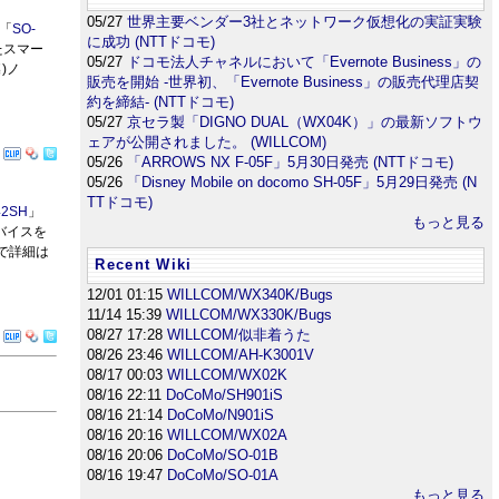
05/27
世界主要ベンダー3社とネットワーク仮想化の実証実験
「
SO-
に成功 (NTTドコモ)
たスマー
05/27
ドコモ法人チャネルにおいて「Evernote Business」の
)ノ
販売を開始 -世界初、「Evernote Business」の販売代理店契
約を締結- (NTTドコモ)
05/27
京セラ製「DIGNO DUAL（WX04K）」の最新ソフトウ
ェアが公開されました。 (WILLCOM)
05/26
「ARROWS NX F-05F」5月30日発売 (NTTドコモ)
05/26
「Disney Mobile on docomo SH-05F」5月29日発売 (N
TTドコモ)
42SH
」
もっと見る
バイスを
で詳細は
Recent Wiki
12/01 01:15
WILLCOM/WX340K/Bugs
11/14 15:39
WILLCOM/WX330K/Bugs
08/27 17:28
WILLCOM/似非着うた
08/26 23:46
WILLCOM/AH-K3001V
08/17 00:03
WILLCOM/WX02K
08/16 22:11
DoCoMo/SH901iS
08/16 21:14
DoCoMo/N901iS
08/16 20:16
WILLCOM/WX02A
08/16 20:06
DoCoMo/SO-01B
08/16 19:47
DoCoMo/SO-01A
もっと見る