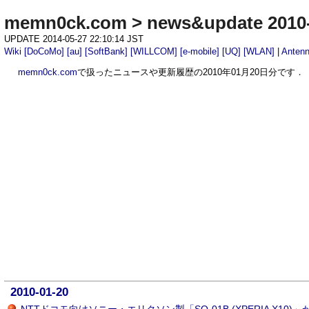
memn0ck.com
>
news&update 2010
UPDATE 2014-05-27 22:10:14 JST
Wiki
[DoCoMo]
[au]
[SoftBank]
[WILLCOM]
[e-mobile]
[UQ]
[WLAN]
|
Anten
memn0ck.com
で扱ったニュースや更新履歴の2010年01月20日分です．
2010-01-20