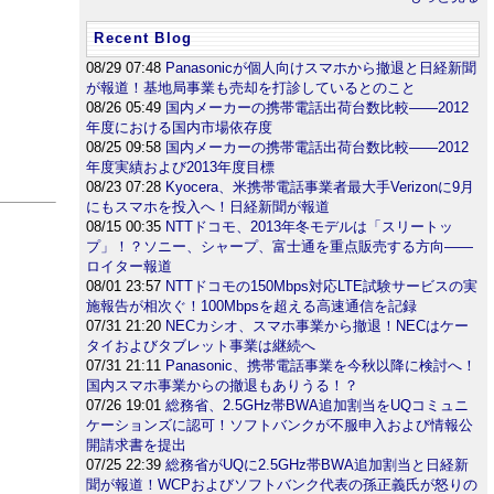
Recent Blog
08/29 07:48
Panasonicが個人向けスマホから撤退と日経新聞
が報道！基地局事業も売却を打診しているとのこと
08/26 05:49
国内メーカーの携帯電話出荷台数比較――2012
年度における国内市場依存度
08/25 09:58
国内メーカーの携帯電話出荷台数比較――2012
年度実績および2013年度目標
08/23 07:28
Kyocera、米携帯電話事業者最大手Verizonに9月
にもスマホを投入へ！日経新聞が報道
08/15 00:35
NTTドコモ、2013年冬モデルは「スリートッ
プ」！？ソニー、シャープ、富士通を重点販売する方向――
ロイター報道
08/01 23:57
NTTドコモの150Mbps対応LTE試験サービスの実
施報告が相次ぐ！100Mbpsを超える高速通信を記録
07/31 21:20
NECカシオ、スマホ事業から撤退！NECはケー
タイおよびタブレット事業は継続へ
07/31 21:11
Panasonic、携帯電話事業を今秋以降に検討へ！
国内スマホ事業からの撤退もありうる！？
07/26 19:01
総務省、2.5GHz帯BWA追加割当をUQコミュニ
ケーションズに認可！ソフトバンクが不服申入および情報公
開請求書を提出
07/25 22:39
総務省がUQに2.5GHz帯BWA追加割当と日経新
聞が報道！WCPおよびソフトバンク代表の孫正義氏が怒りの