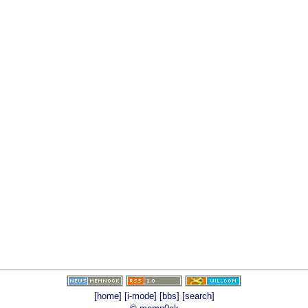
[home]
[i-mode]
[bbs]
[search]