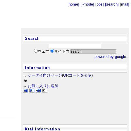
[home]
[i-mode]
[bbs]
[search]
[mail]
Search
ウェブ
サイト内
powered by google.
Information
→
ケータイ向けページ
(
QRコードを表示
)
/i/
→
お気に入りに追加
Ktai Information