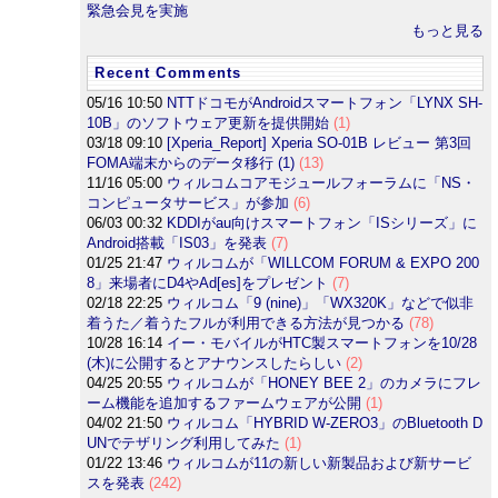
緊急会見を実施
もっと見る
Recent Comments
05/16 10:50
NTTドコモがAndroidスマートフォン「LYNX SH-
10B」のソフトウェア更新を提供開始
(1)
03/18 09:10
[Xperia_Report] Xperia SO-01B レビュー 第3回
FOMA端末からのデータ移行 (1)
(13)
11/16 05:00
ウィルコムコアモジュールフォーラムに「NS・
コンピュータサービス」が参加
(6)
06/03 00:32
KDDIがau向けスマートフォン「ISシリーズ」に
Android搭載「IS03」を発表
(7)
01/25 21:47
ウィルコムが「WILLCOM FORUM & EXPO 200
8」来場者にD4やAd[es]をプレゼント
(7)
02/18 22:25
ウィルコム「9 (nine)」「WX320K」などで似非
着うた／着うたフルが利用できる方法が見つかる
(78)
10/28 16:14
イー・モバイルがHTC製スマートフォンを10/28
(木)に公開するとアナウンスしたらしい
(2)
04/25 20:55
ウィルコムが「HONEY BEE 2」のカメラにフレ
ーム機能を追加するファームウェアが公開
(1)
04/02 21:50
ウィルコム「HYBRID W-ZERO3」のBluetooth D
UNでテザリング利用してみた
(1)
01/22 13:46
ウィルコムが11の新しい新製品および新サービ
スを発表
(242)