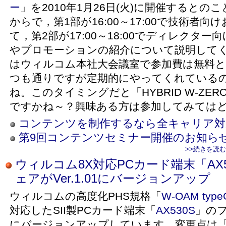
ー
」を2010年1月26日(火)に開催するとのこ
からで，第1部が16:00～17:00で技術者
て，第2部が17:00～18:00でディレクタ
やプロモーションの紹介について説明して
はウィルコム本社大会議室で参加費は無料と
つも通りですが定期的にやってくれている
ね。このタイミングだと「HYBRID W-ZE
ですかね～？興味ある方は参加してみてはどうで
コンテンツを制作するなら全キャリア対応
第9回コンテンツセミナー開催のお知らせ（S
>>続きを読
ウィルコム8X対応PCカード端末「AX
ェアがVer.1.01にバージョンアップ
ウィルコムの高度化PHS規格「
W-OAM type
対応したSII製PCカード端末「
AX530S
」のフ
にバージョンアップしています。変更点は