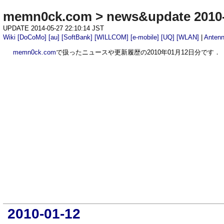
memn0ck.com
>
news&update 2010
UPDATE 2014-05-27 22:10:14 JST
Wiki
[DoCoMo]
[au]
[SoftBank]
[WILLCOM]
[e-mobile]
[UQ]
[WLAN]
|
Anten
memn0ck.com
で扱ったニュースや更新履歴の2010年01月12日分です．
2010-01-12