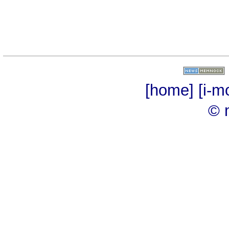
[home]
[i-m
© 