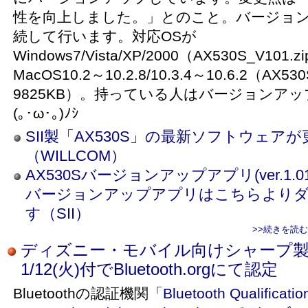
性を向上しました。」とのこと。バージョ
続して行います。対応OSが
Windows7/Vista/XP/2000（AX530S_V101
MacOS10.2～10.2.8/10.3.4～10.6.2（AX53
9825KB）。持っている人はバージョンア
(｡･ω･｡)ﾉｼ
SII製「AX530S」の最新ソフトウェア
（WILLCOM）
AX530Sバージョンアップアプリ(ver.1
バージョンアップアプリはこちらより
す（SII）
>>続きを読
ディズニー・モバイル向けシャープ製「
1/12(火)付でBluetooth.orgにて認定
Bluetoothの認証機関「
Bluetooth Qualificatio