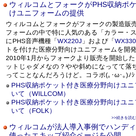
ウィルコムとフォークがPHS収納ポ
けユニフォームの提供
ウィルコムとフォークがフォークの製造販
フォームの中で特に人気のある「カラー・
にPHS音声機種「
WX220J
」および「
WX330
トを付けた医療分野向けユニフォームを開
2010年1月からフォークより販売を開始し
ットじゃダメなの？やや斜めになってて落
ってことなんだろうけど。コラボ(｡･ω･｡)ﾉｼ コ
PHS収納ポケット付き医療分野向けユ
いて（WILLCOM）
PHS収納ポケット付き医療分野向けユ
いて（FOLK）
>>続きを読
ウィルコムが法人導入事例でハンディ
使ったエキップ紹介ページを公開